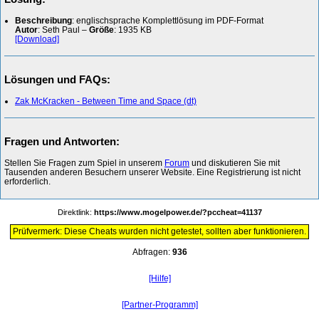
Beschreibung
: englischsprache Komplettlösung im PDF-Format
Autor
: Seth Paul –
Größe
: 1935 KB
[Download]
Lösungen und FAQs:
Zak McKracken - Between Time and Space (dt)
Fragen und Antworten:
Stellen Sie Fragen zum Spiel in unserem
Forum
und diskutieren Sie mit
Tausenden anderen Besuchern unserer Website. Eine Registrierung ist nicht
erforderlich.
Direktlink:
https://www.mogelpower.de/?pccheat=41137
Prüfvermerk: Diese Cheats wurden nicht getestet, sollten aber funktionieren.
Abfragen:
936
[Hilfe]
[Partner-Programm]