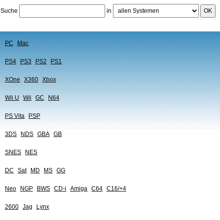
Suche
in
OK
PC
Mac
PS4
PS3
PS2
PS1
XOne
X360
Xbox
Wii U
Wii
GC
N64
PS Vita
PSP
3DS
NDS
GBA
GB
SNES
NES
DC
Sat
MD
MS
GG
Neo
NGP
BWS
CD-i
Amiga
C64
C16/+4
2600
Jag
Lynx