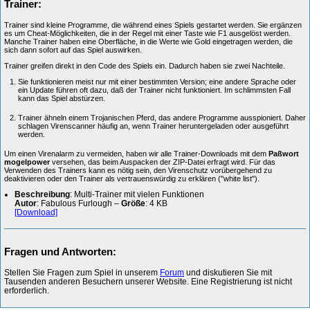
Trainer:
Trainer sind kleine Programme, die während eines Spiels gestartet werden. Sie ergänzen
es um Cheat-Möglichkeiten, die in der Regel mit einer Taste wie F1 ausgelöst werden.
Manche Trainer haben eine Oberfläche, in die Werte wie Gold eingetragen werden, die
sich dann sofort auf das Spiel auswirken.
Trainer greifen direkt in den Code des Spiels ein. Dadurch haben sie zwei Nachteile.
Sie funktionieren meist nur mit einer bestimmten Version; eine andere Sprache oder
ein Update führen oft dazu, daß der Trainer nicht funktioniert. Im schlimmsten Fall
kann das Spiel abstürzen.
Trainer ähneln einem Trojanischen Pferd, das andere Programme ausspioniert. Daher
schlagen Virenscanner häufig an, wenn Trainer heruntergeladen oder ausgeführt
werden.
Um einen Virenalarm zu vermeiden, haben wir alle Trainer-Downloads mit dem
Paßwort
mogelpower
versehen, das beim Auspacken der ZIP-Datei erfragt wird. Für das
Verwenden des Trainers kann es nötig sein, den Virenschutz vorübergehend zu
deaktivieren oder den Trainer als vertrauenswürdig zu erklären ("white list").
Beschreibung
: Multi-Trainer mit vielen Funktionen
Autor
: Fabulous Furlough –
Größe
: 4 KB
[Download]
Fragen und Antworten:
Stellen Sie Fragen zum Spiel in unserem
Forum
und diskutieren Sie mit
Tausenden anderen Besuchern unserer Website. Eine Registrierung ist nicht
erforderlich.