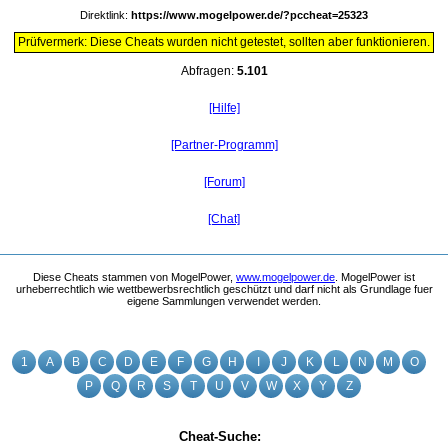
Direktlink:
https://www.mogelpower.de/?pccheat=25323
Prüfvermerk: Diese Cheats wurden nicht getestet, sollten aber funktionieren.
Abfragen:
5.101
[Hilfe]
[Partner-Programm]
[Forum]
[Chat]
Diese Cheats stammen von MogelPower,
www.mogelpower.de
. MogelPower ist
urheberrechtlich wie wettbewerbsrechtlich geschützt und darf nicht als Grundlage fuer
eigene Sammlungen verwendet werden.
1
A
B
C
D
E
F
G
H
I
J
K
L
N
M
O
P
Q
R
S
T
U
V
W
X
Y
Z
Cheat-Suche: