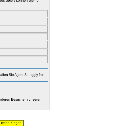
 des Spiels können Sie nun
halten Sie Agent Squiggly frei.
anderen Besuchern unserer
r keine Klagen.