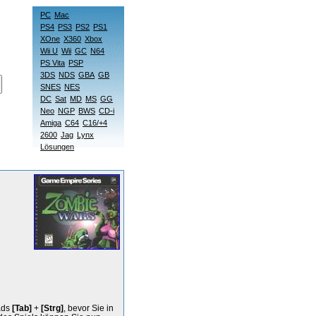
PC
Mac
PS4
PS3
PS2
PS1
XOne
X360
Xbox
Wii U
Wii
GC
N64
PS Vita
PSP
3DS
NDS
GBA
GB
SNES
NES
DC
Sat
MD
MS
GG
Neo
NGP
BWS
CD-i
Amiga
C64
C16/+4
2600
Jag
Lynx
Lösungen
ads
[Tab]
+
[Strg]
, bevor Sie in