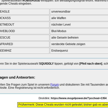
r Spielerauswahl
ROBISAGOD
eintippen. Ein Bestätigungssignal ertönt. Während
lgende Cheats eingeben.
EAGLE
unverwundbar
ICKASS
alle Waffen
GETMEOUT
nächster Level
IVEBLOOD
Blut-Modus
RESCUE
alle Geiseln befreien
NFRARED
versteckte Gebiete zeigen
EEWHIZ
Endsequenz
nn Sie in der Spielerauswahl
SQUIGGLY
tippen, gefolgt von
[Pfeil nach oben]
, sc
agen und Antworten:
ellen Sie Fragen zum Spiel in unserem
Forum
und diskutieren Sie mit Tausenden 
site. Eine Registrierung ist nicht erforderlich.
Direktlink:
https://www.mogelpower.de/?pccheat=1354
Prüfvermerk: Diese Cheats wurden nicht getestet; bisher gab es abe