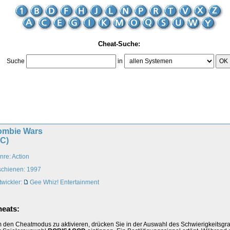
Cheat-Suche:
Suche
in
OK
ombie Wars
PC)
nre: Action
schienen: 1997
twickler:
Gee Whiz! Entertainment
eats:
 den Cheatmodus zu aktivieren, drücken Sie in der Auswahl des Schwierigkeitsgr