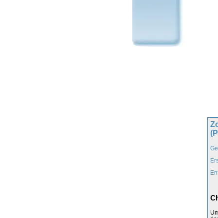
Z
(
Ge
Er
En
Ch
Um