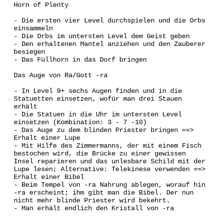
Horn of Plenty
- Die ersten vier Level durchspielen und die Orbs
einsammeln
- Die Orbs im untersten Level dem Geist geben
- Den erhaltenen Mantel anziehen und den Zauberer
besiegen
- Das Füllhorn in das Dorf bringen
Das Auge von Ra/Gott -ra
- In Level 9+ sechs Augen finden und in die
Statuetten einsetzen, wofür man drei Stauen
erhält
- Die Statuen in die Uhr im untersten Level
einsetzen (Kombination: 3 - 7 -10)
- Das Auge zu dem blinden Priester bringen ==>
Erhalt einer Lupe
- Mit Hilfe des Zimmermanns, der mit einem Fisch
bestochen wird, die Brücke zu einer gewissen
Insel reparieren und das unlesbare Schild mit der
Lupe lesen; Alternative: Telekinese verwenden ==>
Erhalt einer Bibel
- Beim Tempel von -ra Nahrung ablegen, worauf hin
-ra erscheint; ihm gibt man die Bibel. Der nun
nicht mehr blinde Priester wird bekehrt.
- Man erhält endlich den Kristall von -ra