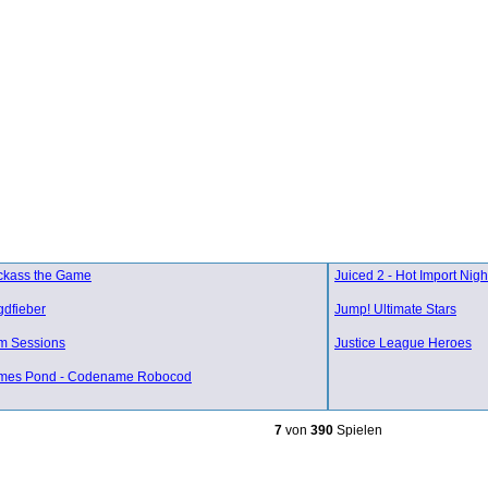
ckass the Game
Juiced 2 - Hot Import Nigh
gdfieber
Jump! Ultimate Stars
m Sessions
Justice League Heroes
mes Pond - Codename Robocod
7
von
390
Spielen