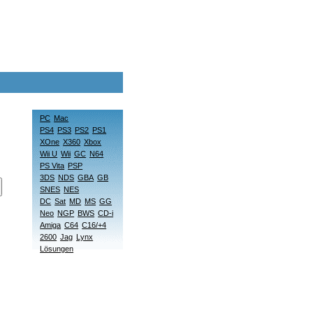
PC
Mac
PS4
PS3
PS2
PS1
XOne
X360
Xbox
Wii U
Wii
GC
N64
PS Vita
PSP
3DS
NDS
GBA
GB
SNES
NES
DC
Sat
MD
MS
GG
Neo
NGP
BWS
CD-i
Amiga
C64
C16/+4
2600
Jag
Lynx
Lösungen