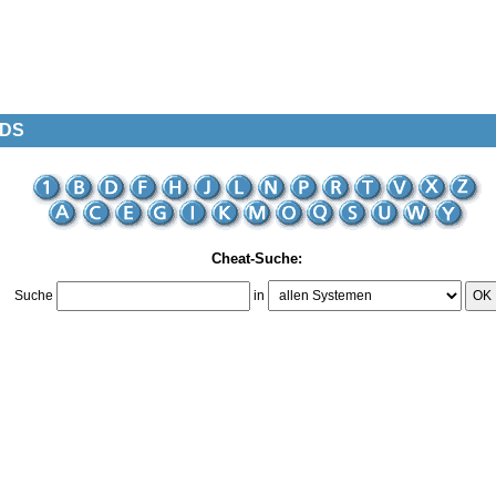
 DS
Cheat-Suche:
Suche
in
OK