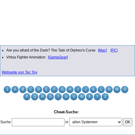
Are you afraid of the Dark? The Tale of Orpheo's Curse
[Mac]
[PC]
Virtua Fighter Animation
[GameGear]
Webseite von Tec Toy
1
A
B
C
D
E
F
G
H
I
J
K
L
N
M
O
P
Q
R
S
T
U
V
W
X
Y
Z
Cheat-Suche:
Suche
in
OK