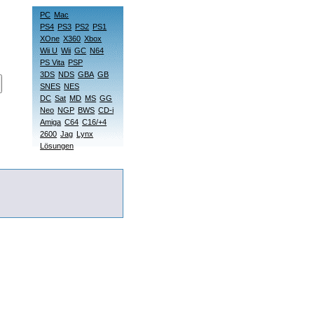
PC
Mac
PS4
PS3
PS2
PS1
XOne
X360
Xbox
Wii U
Wii
GC
N64
PS Vita
PSP
3DS
NDS
GBA
GB
SNES
NES
DC
Sat
MD
MS
GG
Neo
NGP
BWS
CD-i
Amiga
C64
C16/+4
2600
Jag
Lynx
Lösungen