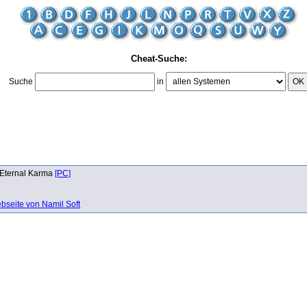
Cheat-Suche:
Suche
in
OK
Eternal Karma
[PC]
bseite von Namil Soft