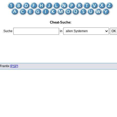
Cheat-Suche:
Suche
in
OK
Frantix
[PSP]