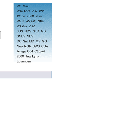
PC
Mac
PS4
PS3
PS2
PS1
XOne
X360
Xbox
Wii U
Wii
GC
N64
PS Vita
PSP
3DS
NDS
GBA
GB
SNES
NES
DC
Sat
MD
MS
GG
Neo
NGP
BWS
CD-i
Amiga
C64
C16/+4
2600
Jag
Lynx
Lösungen