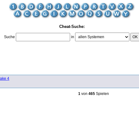
Cheat-Suche:
Suche
in
OK
ake 4
1
von
465
Spielen