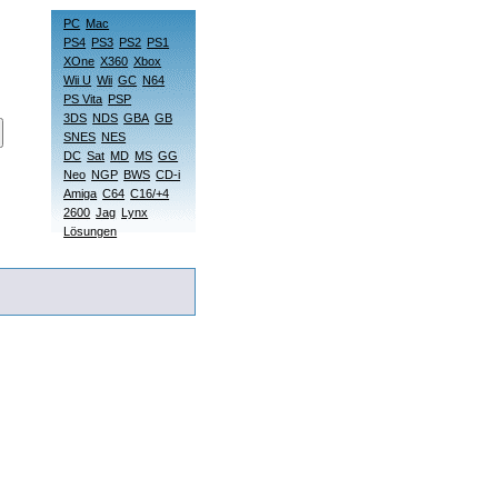
PC
Mac
PS4
PS3
PS2
PS1
XOne
X360
Xbox
Wii U
Wii
GC
N64
PS Vita
PSP
3DS
NDS
GBA
GB
SNES
NES
DC
Sat
MD
MS
GG
Neo
NGP
BWS
CD-i
Amiga
C64
C16/+4
2600
Jag
Lynx
Lösungen