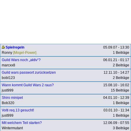
Spielregeln
05.09.07 - 13:30
Ronny
[Mogel-Power]
1 Beiträge
Guild Wars noch „aktiv“?
06.01.21 - 01:17
marcxx8
2 Beiträge
Guild wars passwort zurücksetzen
12.11.10 - 14:27
bobl123
2 Beiträge
Wann kommt Guild Wars 2 raus?
15.08.10 - 16:02
just999
15 Beiträge
Shiro minipet
04.01.10 - 12:39
Bob320
1 Beiträge
Volti req.13 gesucht!
03.01.10 - 11:34
just999
1 Beiträge
Mit welchem Teil starten?
12.06.09 - 07:55
Wintermutant
3 Beiträge