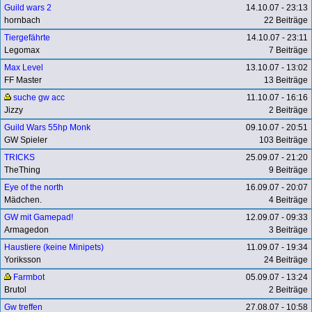
Guild wars 2
14.10.07 - 23:13
hornbach
22 Beiträge
Tiergefährte
14.10.07 - 23:11
Legomax
7 Beiträge
Max Level
13.10.07 - 13:02
FF Master
13 Beiträge
suche gw acc
11.10.07 - 16:16
Jizzy
2 Beiträge
Guild Wars 55hp Monk
09.10.07 - 20:51
GW Spieler
103 Beiträge
TRICKS
25.09.07 - 21:20
TheThing
9 Beiträge
Eye of the north
16.09.07 - 20:07
Mädchen.
4 Beiträge
GW mit Gamepad!
12.09.07 - 09:33
Armagedon
3 Beiträge
Haustiere (keine Minipets)
11.09.07 - 19:34
Yoriksson
24 Beiträge
Farmbot
05.09.07 - 13:24
Brutol
2 Beiträge
Gw treffen
27.08.07 - 10:58