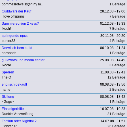
pommesrotweiss(shiny m...
1 Beiträge
Guildwars der Kauf
28.12.08 - 19:06
i love offspring
7 Beiträge
Sammleredition 2 keys?
01.12.08 - 19:33
!koch!
7 Beiträge
springende npcs
30.11.08 - 20:20
buster33
4 Beiträge
Derwisch farm build
06.10.08 - 21:24
hornbach
1 Beiträge
guildwars und media center
25.08.08 - 14:49
!koch!
3 Beiträge
Sperren
11.08.08 - 12:41
The O
12 Beiträge
englisch gekauft
08.08.08 - 13:56
name
2 Beiträge
Skillung
08.08.08 - 13:42
<Gogo>
1 Beiträge
Einsteigerhilfe
16.07.08 - 19:23
Dunkle Verzweiflung
31 Beiträge
Faction oder Nightfall?
14.07.08 - 11:51
.:Mister X:.
26 Beiträge