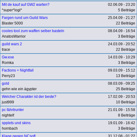
Mit de kauf auf GW2 warten?
02.06.09 - 23:20
*super*logl*
5 Beiträge
Fargen rund um Guild Wars
25.04.09 - 21:27
Blaster 5000
22 Beiträge
cooles tool zum waffen selber basteln
08.04.09 - 16:54
AnatosWarrior
3 Beiträge
guild wars 2
24.03.09 - 20:52
trace
22 Beiträge
Gw.exe
14.03.09 - 10:29
Romka
3 Beiträge
Factions + Nightfall
09.03.09 - 15:12
Perry23
13 Beiträge
gold
08.03.09 - 09:25
gehn wie ein ägypter
25 Beiträge
Welcher Charakter ist der beste?
17.02.09 - 20:53
just999
10 Beiträge
pc fährtrunter
21.01.09 - 15:58
nightelf
8 Beiträge
spplets und skins
19.01.09 - 16:42
hornbach
3 Beiträge
Klage gegen NCsoft
31.12.08 - 01:22