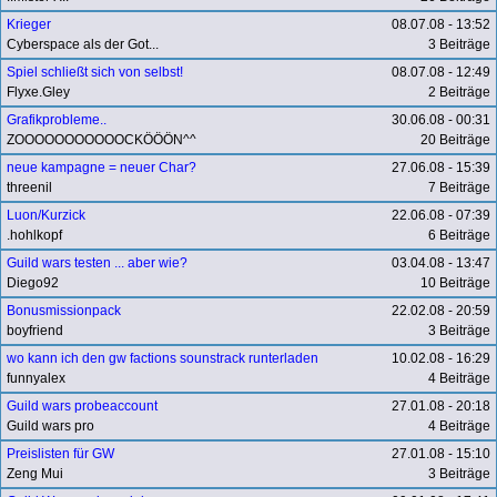
Krieger
08.07.08 - 13:52
Cyberspace als der Got...
3 Beiträge
Spiel schließt sich von selbst!
08.07.08 - 12:49
Flyxe.Gley
2 Beiträge
Grafikprobleme..
30.06.08 - 00:31
ZOOOOOOOOOOOCKÖÖÖN^^
20 Beiträge
neue kampagne = neuer Char?
27.06.08 - 15:39
threenil
7 Beiträge
Luon/Kurzick
22.06.08 - 07:39
.hohlkopf
6 Beiträge
Guild wars testen ... aber wie?
03.04.08 - 13:47
Diego92
10 Beiträge
Bonusmissionpack
22.02.08 - 20:59
boyfriend
3 Beiträge
wo kann ich den gw factions sounstrack runterladen
10.02.08 - 16:29
funnyalex
4 Beiträge
Guild wars probeaccount
27.01.08 - 20:18
Guild wars pro
4 Beiträge
Preislisten für GW
27.01.08 - 15:10
Zeng Mui
3 Beiträge