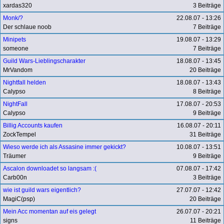
xardas320
3 Beiträge
Monk/?
22.08.07 - 13:26
Der schlaue noob
7 Beiträge
Minipets
19.08.07 - 13:29
someone
7 Beiträge
Guild Wars-Lieblingscharakter
18.08.07 - 13:45
MrVandom
20 Beiträge
Nightfall helden
18.08.07 - 13:43
Calypso
8 Beiträge
NightFall
17.08.07 - 20:53
Calypso
9 Beiträge
Billig Accounts kaufen
16.08.07 - 20:11
ZockTempel
31 Beiträge
Wieso werde ich als Assasine immer gekickt?
10.08.07 - 13:51
Träumer
9 Beiträge
Ascalon downloadet so langsam :(
07.08.07 - 17:42
Carb00n
3 Beiträge
wie ist guild wars eigentlich?
27.07.07 - 12:42
MagiC(psp)
20 Beiträge
Mein Acc momentan auf eis gelegt
26.07.07 - 20:21
signs
11 Beiträge