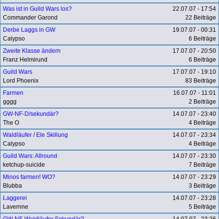
Was ist in Guild Wars los?
22.07.07 - 17:54
Commander Garond
22 Beiträge
Derbe Laggs in GW
19.07.07 - 00:31
Calypso
6 Beiträge
Zweite Klasse ändern
17.07.07 - 20:50
Franz Helmirund
6 Beiträge
Guild Wars
17.07.07 - 19:10
Lord Phoenix
83 Beiträge
Farmen
16.07.07 - 11:01
gggg
2 Beiträge
GW-NF-D/sekundär?
14.07.07 - 23:40
The O
4 Beiträge
Waldläufer / Ele Skillung
14.07.07 - 23:34
Calypso
4 Beiträge
Guild Wars: Allround
14.07.07 - 23:30
ketchup-suicide
7 Beiträge
Minos farmen! WO?
14.07.07 - 23:29
Blubba
3 Beiträge
Laggerei
14.07.07 - 23:28
Lavernne
5 Beiträge
GW-NF-Waldläufer Sekundär?
14.07.07 - 23:26