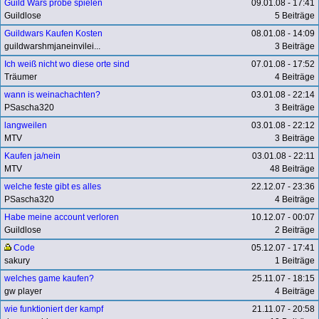
Guild Wars probe spielen
09.01.08 - 17:41
Guildlose
5 Beiträge
Guildwars Kaufen Kosten
08.01.08 - 14:09
guildwarshmjaneinvilei...
3 Beiträge
Ich weiß nicht wo diese orte sind
07.01.08 - 17:52
Träumer
4 Beiträge
wann is weinachachten?
03.01.08 - 22:14
PSascha320
3 Beiträge
langweilen
03.01.08 - 22:12
MTV
3 Beiträge
Kaufen ja/nein
03.01.08 - 22:11
MTV
48 Beiträge
welche feste gibt es alles
22.12.07 - 23:36
PSascha320
4 Beiträge
Habe meine account verloren
10.12.07 - 00:07
Guildlose
2 Beiträge
Code
05.12.07 - 17:41
sakury
1 Beiträge
welches game kaufen?
25.11.07 - 18:15
gw player
4 Beiträge
wie funktioniert der kampf
21.11.07 - 20:58