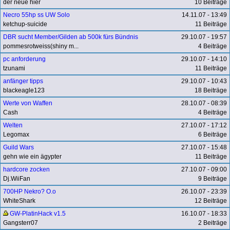
der neue hier
10 Beiträge
Necro 55hp ss UW Solo
14.11.07 - 13:49
ketchup-suicide
11 Beiträge
DBR sucht Member/Gilden ab 500k fürs Bündnis
29.10.07 - 19:57
pommesrotweiss(shiny m...
4 Beiträge
pc anforderung
29.10.07 - 14:10
tzunami
11 Beiträge
anfänger tipps
29.10.07 - 10:43
blackeagle123
18 Beiträge
Werte von Waffen
28.10.07 - 08:39
Cash
4 Beiträge
Welten
27.10.07 - 17:12
Legomax
6 Beiträge
Guild Wars
27.10.07 - 15:48
gehn wie ein ägypter
11 Beiträge
hardcore zocken
27.10.07 - 09:00
Dj.WiiFan
9 Beiträge
700HP Nekro? O.o
26.10.07 - 23:39
WhiteShark
12 Beiträge
GW-PlatinHack v1.5
16.10.07 - 18:33
Gangsterr07
2 Beiträge