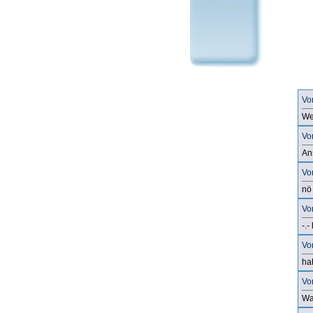
Vo
We
Vo
An
Vo
nö
Vo
-.- 
Vo
ha
Vo
Wa