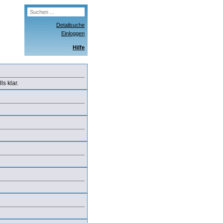
Detailsuche
Einloggen
Hilfe
s klar.