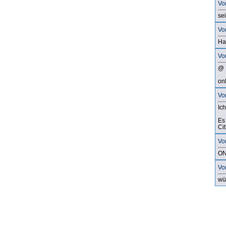
Vo
se
Vo
Ha
Vo
@ 
on
Von
Ic
Es
Cit
Vo
ON
Vo
wü