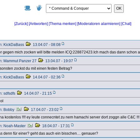
OK
[Zurück]
[Antworten]
[Chat]
[Thema merken]
[Moderatoren alarmieren]
n: KickDaBass
13.04.07 - 08:08
r gegen mich zocken will bitte melden ICQ:228872423.Ich mach das dann schon all
n: Mammut Panzer 27
13.04.07 - 19:07
sonsten zockst du mit einen festen Betrag?
n: KickDaBass
14.04.07 - 02:36
n: sdfsdfs
14.04.07 - 21:15
lol
n: Bobby
17.04.07 - 23:02
ha kostenlos !!!! ey leute connecntet zu nem hamachi server dort zoggn alle C&C !!!
n: Noah-Master
18.04.07 - 17:31
s denn für einer? geht das auch ein bisschen.... genauer?