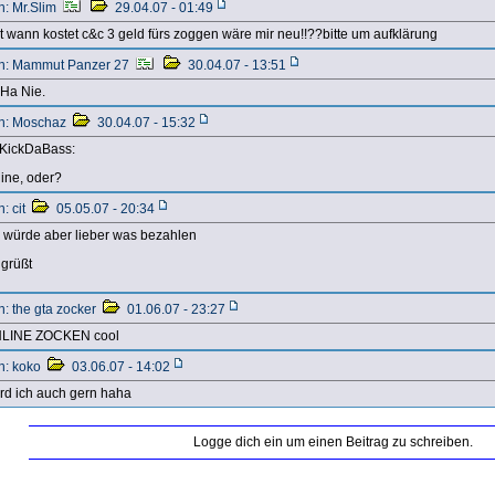
n: Mr.Slim
29.04.07 - 01:49
it wann kostet c&c 3 geld fürs zoggen wäre mir neu!!??bitte um aufklärung
n: Mammut Panzer 27
30.04.07 - 13:51
Ha Nie.
n: Moschaz
30.04.07 - 15:32
KickDaBass:
line, oder?
: cit
05.05.07 - 20:34
h würde aber lieber was bezahlen
 grüßt
n: the gta zocker
01.06.07 - 23:27
LINE ZOCKEN cool
n: koko
03.06.07 - 14:02
rd ich auch gern haha
Logge dich ein um einen Beitrag zu schreiben.