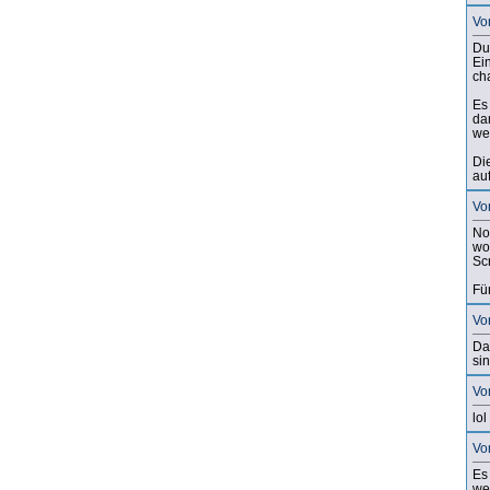
Vo
Du
Ei
ch
Es
da
we
Di
au
Vo
No
wo
Scr
Fü
Vo
Da
si
Vo
lol
Vo
Es
we