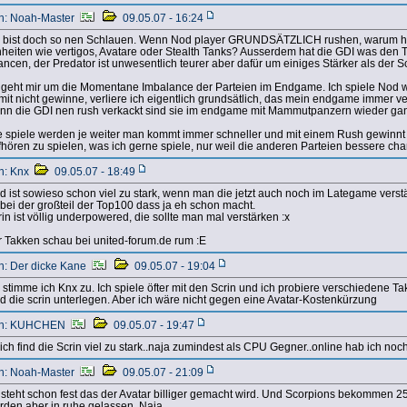
n: Noah-Master
09.05.07 - 16:24
 bist doch so nen Schlauen. Wenn Nod player GRUNDSÄTZLICH rushen, warum h
nheiten wie vertigos, Avatare oder Stealth Tanks? Ausserdem hat die GDI was den 
ancen, der Predator ist unwesentlich teurer aber dafür um einiges Stärker als der 
 geht mir um die Momentane Imbalance der Parteien im Endgame. Ich spiele Nod we
mit nicht gewinne, verliere ich eigentlich grundsätlich, das mein endgame immer ve
nn die GDI nen rush verkackt sind sie im endgame mit Mammutpanzern wieder gan
e spiele werden je weiter man kommt immer schneller und mit einem Rush gewinnt 
fhören zu spielen, was ich gerne spiele, nur weil die anderen Parteien bessere 
n: Knx
09.05.07 - 18:49
d ist sowieso schon viel zu stark, wenn man die jetzt auch noch im Lategame verst
bei der großteil der Top100 dass ja eh schon macht.
in ist völlig underpowered, die sollte man mal verstärken :x
r Takken schau bei united-forum.de rum :E
n: Der dicke Kane
09.05.07 - 19:04
 stimme ich Knx zu. Ich spiele öfter mit den Scrin und ich probiere verschiedene Ta
nd die scrin unterlegen. Aber ich wäre nicht gegen eine Avatar-Kostenkürzung
n: KUHCHEN
09.05.07 - 19:47
 ich find die Scrin viel zu stark..naja zumindest als CPU Gegner..online hab ich noc
n: Noah-Master
09.05.07 - 21:09
 steht schon fest das der Avatar billiger gemacht wird. Und Scorpions bekommen 
rden aber in ruhe gelassen. Naja..