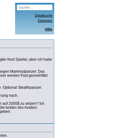
Detailsuche
Einloggen
Hilfe
gter Nod Spieler, aber ich habe
fe gegen Mammutpanzer. Das
nzer werden Fast geonehittet
 Optional Stealthpanzer.
inung nach.
r auf 2000$ zu setzen? Ich
die kosten des Avatars
 geben.
elen.