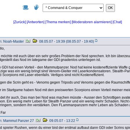
OK
[Zurück]
[Antworten]
[Chat]
[Thema merken]
[Moderatoren alarmieren]
n: Noah-Master
08.05.07 - 19:39 (08.05.07 - 19:40)
lo,
h möchte mit euch über ein sehr großes Problem der Nod sprechen. Ich bin überzeu
stgestellt das Nod im lategame der GDI gnadenlos unterlegen ist.
e GDI hat einen Vorteil - den Mammutpanzer. Nod hat keine kosteneffiziente Waf
nzige was ein wenig bringt sind Venom-Gleiter mit Laserkondensatoren. Stealth-Pa
 Scorpions mit Laser ebenfalls. Vertigos sind nicht Kosteneffizient.
gen die Scrin geht es - Venoms gegen Tripods und Venoms gegen die Raumschiffe.
r im Startgame haben Nod mit den preiswerten Scorpions einen Vorteil meiner me
ndet ihr auch, Das man bei Nod was machen müsste - Ausser den Schrottigen avate
hon. Ein wenig mehr Leben für Stealth Panzer und ein wenig mehr Schaden. Nicht 
rringern, sondern ihn verstärken. Den FLammanpanzern mehr Leben als Schaden
 Far
n: Mammut Panzer 27
09.05.07 - 13:22
d spieler Rushen, wenn du einer bist der erstmal aufbaut dann GDI oder Scrins spi