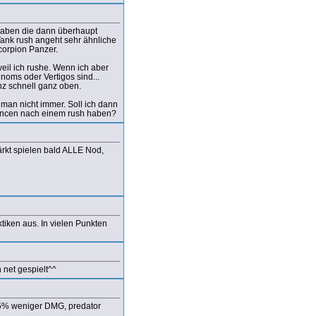
aben die dann überhaupt
Tank rush angeht sehr ähnliche
Scorpion Panzer.
il ich rushe. Wenn ich aber
noms oder Vertigos sind...
z schnell ganz oben.
man nicht immer. Soll ich dann
chancen nach einem rush haben?
ärkt spielen bald ALLE Nod,
ktiken aus. In vielen Punkten
h net gespielt^^
25% weniger DMG, predator