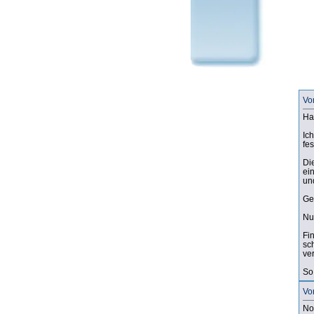
Vo
Hal
Ic
fe
Di
ei
und
Ge
Nu
Fi
sc
ve
So
Vo
No