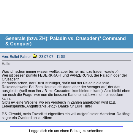
Generals (bzw. ZH): Paladin vs. Crusader (* Command
& Conquer)
Von: Bullet-Fahrer
23.07.07 - 11:55
Hallo,
Was ich schon immer wissen wollte, aber bisher nicht zu fragen wagte ;-) :
Wer ist besser, punkto FEUERKRAFT und PANZERUNG, der Paladin oder der
Crusader?
Ich weiss schon, der Crusi ist billiger, dafür hat der Paladin die tolle
Raketenabwehr. Bei Zero Hour taucht dann aber der Avenger auf, der das
ausgleicht (weil man ihn z.B. mit Crusadern kombinieren kann). Also bleibt eben
nur noch die Frage, wer nun die bessere Kanone hat, bzw. mehr einstecken
kann.
Gibts ev. eine Website, wo ein Vergleich in Zahlen angeboten wird (z.B.
Lebenspunkte, Angriffstärke, etc.)? Danke für Eure Hilfe!
P.S. Obwohl, mein Favorit ist eigentlich ein voll aufgerüsteter Marodeur. Da fängt
sogar ein Overlord an zu zittern...
Logge dich ein um einen Beitrag zu schreiben.