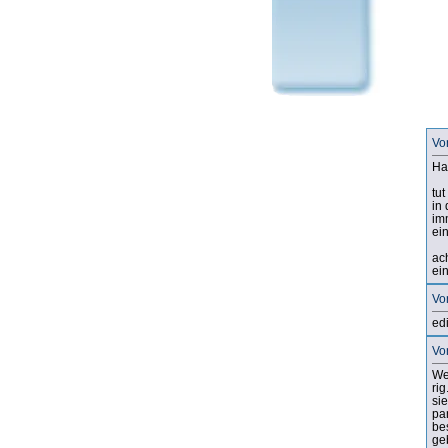
Vo
Ha
tut
in
im
ei
ac
ein
Vo
edi
Vo
We
ri
si
pa
be
ge