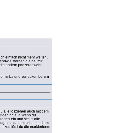
ch einfach nicht mehr weiter...
endwie sterben die bei mir
er die andern panzerabwehr
oll imba und verrecken bei mir
u alle losziehen auch mit dem
r den rig auf. Wenn du
chts ein und stellst alle
zeuge die da rumstehen und am
nn zerstörst du die markiertenm