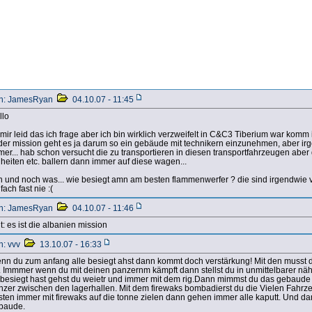
n: JamesRyan
04.10.07 - 11:45
llo
 mir leid das ich frage aber ich bin wirklich verzweifelt in C&C3 Tiberium war komm i
 der mission geht es ja darum so ein gebäude mit technikern einzunehmen, aber irg
mer... hab schon versucht die zu transportieren in diesen transportfahrzeugen ab
nheiten etc. ballern dann immer auf diese wagen...
h und noch was... wie besiegt amn am besten flammenwerfer ? die sind irgendwie v
fach fast nie :(
n: JamesRyan
04.10.07 - 11:46
t: es ist die albanien mission
n: vvv
13.10.07 - 16:33
nn du zum anfang alle besiegt ahst dann kommt doch verstärkung! Mit den musst d
g. Immmer wenn du mit deinen panzernm kämpft dann stellst du in unmittelbarer näh
ebesiegt hast gehst du weietr und immer mit dem rig.Dann mimmst du das gebaude re
nzer zwischen den lagerhallen. Mit dem firewaks bombadierst du die Vielen Fahr
sten immer mit firewaks auf die tonne zielen dann gehen immer alle kaputt. Und da
baude.