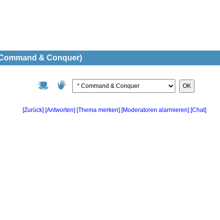
(* Command & Conquer)
OK
[Zurück]
[Antworten]
[Chat]
[Thema merken]
[Moderatoren alarmieren]