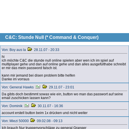
C&C: Stunde Null (* Command & Conquer)
Von: Boy aus la
28.11.07 - 20:33
hi
ich möchte C&C die stunde null online spielen aber wen ich im spiel auf
multiplayer gehe und dan auf online gehe und dan alles ausgefülthabe schreibt
er mir das mein password falsch ist.
kann mir jemand bei disen problem bitte helfen
Danke im vorraus
Von: General Hawks
29.11.07 - 23:01
Da gibts doch bestimmt sowas wie ein, button wo man das passwort auf seine
email zuschicken lassen kann?
Von: Dominik
30.11.07 - 16:36
account erstell button beim 1x drücken und nicht weiter
Von: Miezi 50000
09.02.08 - 09:13
Ich brauch Nur truppenvorschläge zu general Granger