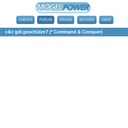
CHEATS
FORUM
PRAXIS
BÜCHER
ÜBER
c&c gdi geschütze? (* Command & Conquer)