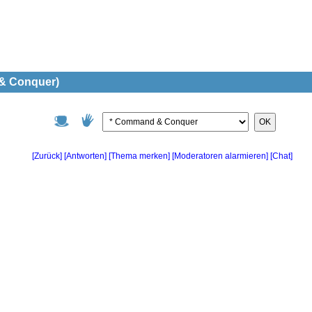
 & Conquer)
OK
[Zurück]
[Antworten]
[Chat]
[Thema merken]
[Moderatoren alarmieren]