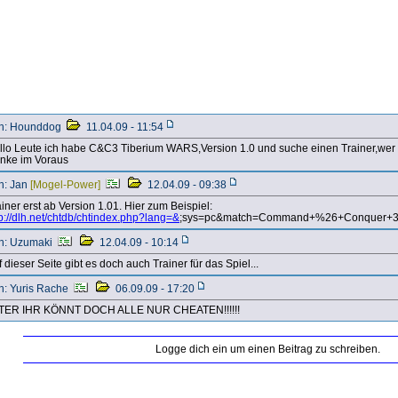
n: Hounddog
11.04.09 - 11:54
llo Leute ich habe C&C3 Tiberium WARS,Version 1.0 und suche einen Trainer,wer 
nke im Voraus
n: Jan
[Mogel-Power]
12.04.09 - 09:38
iner erst ab Version 1.01. Hier zum Beispiel:
tp://dlh.net/chtdb/chtindex.php?lang=&
;sys=pc&match=Command+%26+Conquer+3+
n: Uzumaki
12.04.09 - 10:14
 dieser Seite gibt es doch auch Trainer für das Spiel...
n: Yuris Rache
06.09.09 - 17:20
TER IHR KÖNNT DOCH ALLE NUR CHEATEN!!!!!!
Logge dich ein um einen Beitrag zu schreiben.