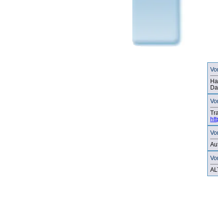
Vo
Ha
Da
Vo
Tra
ht
Vo
Auf
Vo
AL