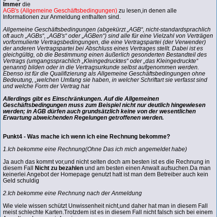
Immer
die
AGB's (Allgemeine Geschäftsbedingungen)
zu lesen,in denen alle
Informationen zur Anmeldung enthalten sind.
Allgemeine Geschäftsbedingungen (abgekürzt „AGB“, nicht-standardsprachlich
oft auch „AGBs“, „AGB's“ oder „AGBen“) sind alle für eine Vielzahl von Verträgen
vorformulierte Vertragsbedingungen, die eine Vertragspartei (der Verwender)
der anderen Vertragspartei bei Abschluss eines Vertrages stellt. Dabei ist es
gleichgültig, ob die Bestimmung einen äußerlich gesonderten Bestandteil des
Vertrags (umgangssprachlich „Kleingedrucktes“ oder „das Kleingedruckte“
genannt) bilden oder in die Vertragsurkunde selbst aufgenommen werden.
Ebenso ist für die Qualifizierung als Allgemeine Geschäftsbedingungen ohne
Bedeutung, „welchen Umfang sie haben, in welcher Schriftart sie verfasst sind
und welche Form der Vertrag hat
Allerdings gibt es Einschränkungen. Auf die Allgemeinen
Geschäftsbedingungen muss zum Beispiel nicht nur deutlich hingewiesen
werden; in AGB dürfen auch grundsätzlich keine von der wesentlichen
Erwartung abweichenden Regelungen getroffenen werden.
Punkt4 - Was mache ich wenn ich eine Rechnung bekomme?
1.Ich bekomme eine Rechnung(Ohne Das ich mich angemeldet habe)
Ja auch das kommt vor,und nicht selten doch am besten ist es die Rechnung in
diesem Fall
Nicht zu bezahlen
und am besten einen Anwalt aufsuchen.Da man
keinerlei Angebot der Homepage genutzt hatt ist man dem Betreiber auch kein
Geld schuldig
2.Ich bekomme eine Rechnung nach der Anmeldung
Wie viele wissen schützt Unwissenheit nicht,und daher hat man in diesem Fall
meist schlechte Karten.Trotzdem ist es in diesem Fall nicht falsch sich bei einem