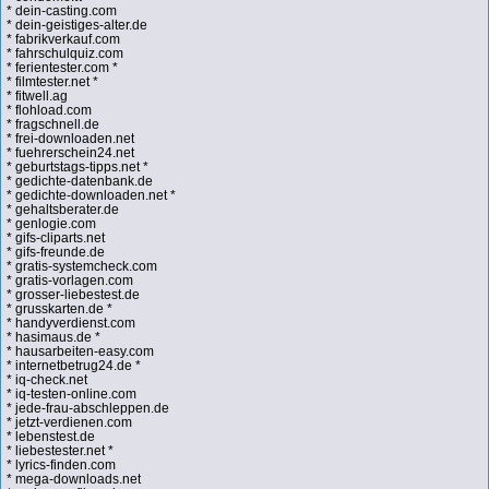
* dein-casting.com
* dein-geistiges-alter.de
* fabrikverkauf.com
* fahrschulquiz.com
* ferientester.com *
* filmtester.net *
* fitwell.ag
* flohload.com
* fragschnell.de
* frei-downloaden.net
* fuehrerschein24.net
* geburtstags-tipps.net *
* gedichte-datenbank.de
* gedichte-downloaden.net *
* gehaltsberater.de
* genlogie.com
* gifs-cliparts.net
* gifs-freunde.de
* gratis-systemcheck.com
* gratis-vorlagen.com
* grosser-liebestest.de
* grusskarten.de *
* handyverdienst.com
* hasimaus.de *
* hausarbeiten-easy.com
* internetbetrug24.de *
* iq-check.net
* iq-testen-online.com
* jede-frau-abschleppen.de
* jetzt-verdienen.com
* lebenstest.de
* liebestester.net *
* lyrics-finden.com
* mega-downloads.net