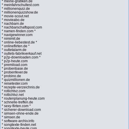
* meine-grafiken.de
* meinfahrschultest.com
* millionenquiz.de
* millionenquizshow.de
* movie-scout.net
* movieabo.de
* nachbarn.de
* nachbarschaftspost.com
* namen-finden.com *
* navigewinner.com
* nimimit.de
* online-liebestest.de *
* onlineflirten.de *
* outletalarm.de
* outlets-fabrikverkauf.net
* p2p-downloaden.com *
* p2p-heute.com
* premiload.com
* probenbase.de
* probenfever.de
* probino.de
* quizmillionen.de
* reisetester.com
* rezepte-verzeichnis.de
* rotlichtvz.com
* rotlichtvz.net
* routenplanung-heute.com
* schnelle-treffen.de
* sexy-flirten.com *
* sicherer-download.com
* simsen-ohne-ende.de
* simsen.de
* software-archiv.info
* songtexte-finden.net
* songtexte-heute.com