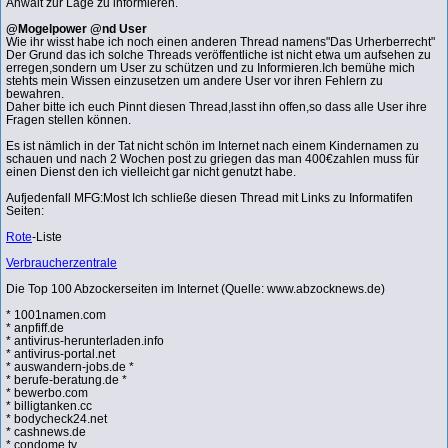
Anwalt zur Lage zu informieren.
@Mogelpower @nd User
Wie ihr wisst habe ich noch einen anderen Thread namens"Das Urherberrecht"
Der Grund das ich solche Threads veröffentliche ist nicht etwa um aufsehen zu
erregen,sondern um User zu schützen und zu Informieren.Ich bemühe mich
stehts mein Wissen einzusetzen um andere User vor ihren Fehlern zu
bewahren.
Daher bitte ich euch Pinnt diesen Thread,lasst ihn offen,so dass alle User ihre
Fragen stellen können.
Es ist nämlich in der Tat nicht schön im Internet nach einem Kindernamen zu
schauen und nach 2 Wochen post zu griegen das man 400€zahlen muss für
einen Dienst den ich vielleicht gar nicht genutzt habe.
Aufjedenfall MFG:Most Ich schließe diesen Thread mit Links zu Informatifen
Seiten:
Rote
-Liste
Verbraucherzentrale
Die Top 100 Abzockerseiten im Internet (Quelle: www.abzocknews.de)
* 1001namen.com
* anpfiff.de
* antivirus-herunterladen.info
* antivirus-portal.net
* auswandern-jobs.de *
* berufe-beratung.de *
* bewerbo.com
* billigtanken.cc
* bodycheck24.net
* cashnews.de
* condome.tv