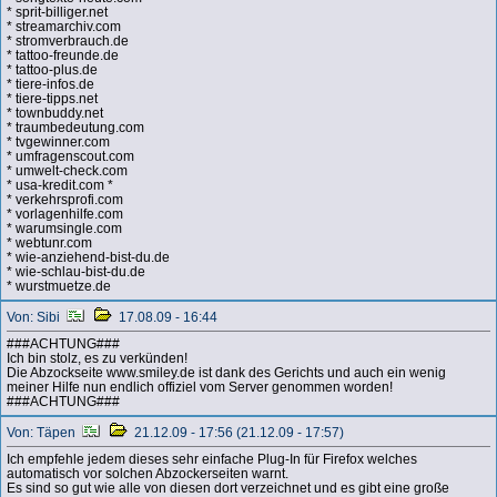
* sprit-billiger.net
* streamarchiv.com
* stromverbrauch.de
* tattoo-freunde.de
* tattoo-plus.de
* tiere-infos.de
* tiere-tipps.net
* townbuddy.net
* traumbedeutung.com
* tvgewinner.com
* umfragenscout.com
* umwelt-check.com
* usa-kredit.com *
* verkehrsprofi.com
* vorlagenhilfe.com
* warumsingle.com
* webtunr.com
* wie-anziehend-bist-du.de
* wie-schlau-bist-du.de
* wurstmuetze.de
Von: Sibi
17.08.09 - 16:44
###ACHTUNG###
Ich bin stolz, es zu verkünden!
Die Abzockseite www.smiley.de ist dank des Gerichts und auch ein wenig
meiner Hilfe nun endlich offiziel vom Server genommen worden!
###ACHTUNG###
Von: Täpen
21.12.09 - 17:56 (21.12.09 - 17:57)
Ich empfehle jedem dieses sehr einfache Plug-In für Firefox welches
automatisch vor solchen Abzockerseiten warnt.
Es sind so gut wie alle von diesen dort verzeichnet und es gibt eine große