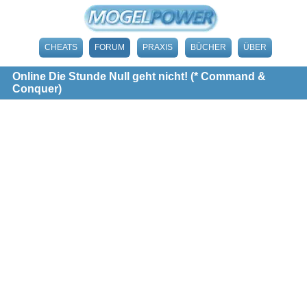
CHEATS
FORUM
PRAXIS
BÜCHER
ÜBER
Online Die Stunde Null geht nicht! (* Command &
Conquer)