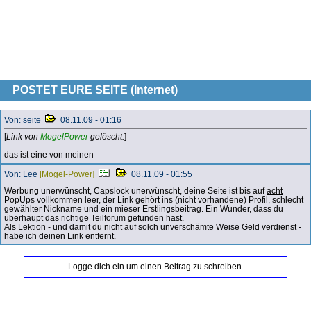
POSTET EURE SEITE (Internet)
Von: seite
08.11.09 - 01:16
[
Link von
MogelPower
gelöscht.
]
das ist eine von meinen
Von: Lee
[Mogel-Power]
08.11.09 - 01:55
Werbung unerwünscht, Capslock unerwünscht, deine Seite ist bis auf
acht
PopUps vollkommen leer, der Link gehört ins (nicht vorhandene) Profil, schlecht
gewählter Nickname und ein mieser Erstlingsbeitrag. Ein Wunder, dass du
überhaupt das richtige Teilforum gefunden hast.
Als Lektion - und damit du nicht auf solch unverschämte Weise Geld verdienst -
habe ich deinen Link entfernt.
Logge dich ein um einen Beitrag zu schreiben.