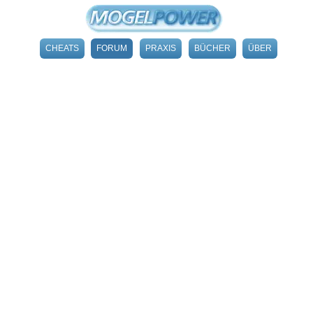
CHEATS
FORUM
PRAXIS
BÜCHER
ÜBER