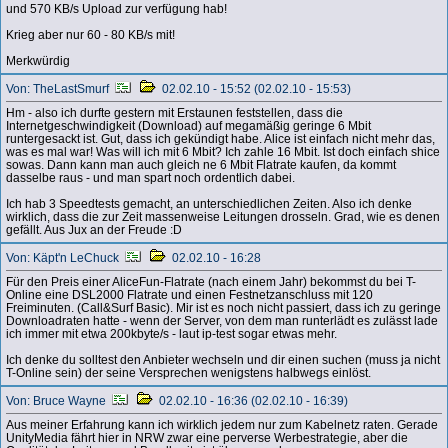
und 570 KB/s Upload zur verfügung hab!
Krieg aber nur 60 - 80 KB/s mit!
Merkwürdig
Von: TheLastSmurf
02.02.10 - 15:52 (02.02.10 - 15:53)
Hm - also ich durfte gestern mit Erstaunen feststellen, dass die
Internetgeschwindigkeit (Download) auf megamäßig geringe 6 Mbit
runtergesackt ist. Gut, dass ich gekündigt habe. Alice ist einfach nicht mehr das,
was es mal war! Was will ich mit 6 Mbit? Ich zahle 16 Mbit. Ist doch einfach shice
sowas. Dann kann man auch gleich ne 6 Mbit Flatrate kaufen, da kommt
dasselbe raus - und man spart noch ordentlich dabei.
Ich hab 3 Speedtests gemacht, an unterschiedlichen Zeiten. Also ich denke
wirklich, dass die zur Zeit massenweise Leitungen drosseln. Grad, wie es denen
gefällt. Aus Jux an der Freude :D
Von: Käpt'n LeChuck
02.02.10 - 16:28
Für den Preis einer AliceFun-Flatrate (nach einem Jahr) bekommst du bei T-
Online eine DSL2000 Flatrate und einen Festnetzanschluss mit 120
Freiminuten. (Call&Surf Basic). Mir ist es noch nicht passiert, dass ich zu geringe
Downloadraten hatte - wenn der Server, von dem man runterlädt es zulässt lade
ich immer mit etwa 200kbyte/s - laut ip-test sogar etwas mehr.
Ich denke du solltest den Anbieter wechseln und dir einen suchen (muss ja nicht
T-Online sein) der seine Versprechen wenigstens halbwegs einlöst.
Von: Bruce Wayne
02.02.10 - 16:36 (02.02.10 - 16:39)
Aus meiner Erfahrung kann ich wirklich jedem nur zum Kabelnetz raten. Gerade
UnityMedia fährt hier in NRW zwar eine perverse Werbestrategie, aber die