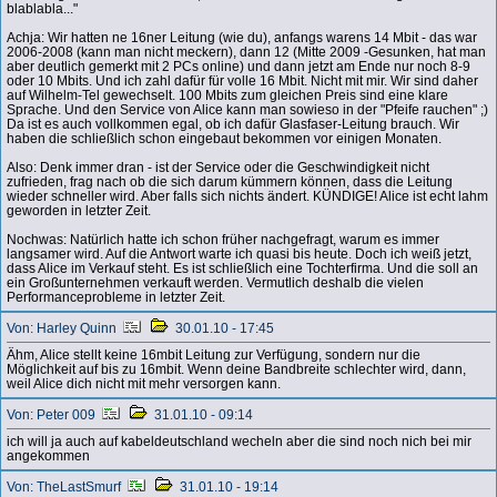
blablabla..."
Achja: Wir hatten ne 16ner Leitung (wie du), anfangs warens 14 Mbit - das war
2006-2008 (kann man nicht meckern), dann 12 (Mitte 2009 -Gesunken, hat man
aber deutlich gemerkt mit 2 PCs online) und dann jetzt am Ende nur noch 8-9
oder 10 Mbits. Und ich zahl dafür für volle 16 Mbit. Nicht mit mir. Wir sind daher
auf Wilhelm-Tel gewechselt. 100 Mbits zum gleichen Preis sind eine klare
Sprache. Und den Service von Alice kann man sowieso in der "Pfeife rauchen" ;)
Da ist es auch vollkommen egal, ob ich dafür Glasfaser-Leitung brauch. Wir
haben die schließlich schon eingebaut bekommen vor einigen Monaten.
Also: Denk immer dran - ist der Service oder die Geschwindigkeit nicht
zufrieden, frag nach ob die sich darum kümmern können, dass die Leitung
wieder schneller wird. Aber falls sich nichts ändert. KÜNDIGE! Alice ist echt lahm
geworden in letzter Zeit.
Nochwas: Natürlich hatte ich schon früher nachgefragt, warum es immer
langsamer wird. Auf die Antwort warte ich quasi bis heute. Doch ich weiß jetzt,
dass Alice im Verkauf steht. Es ist schließlich eine Tochterfirma. Und die soll an
ein Großunternehmen verkauft werden. Vermutlich deshalb die vielen
Performanceprobleme in letzter Zeit.
Von: Harley Quinn
30.01.10 - 17:45
Ähm, Alice stellt keine 16mbit Leitung zur Verfügung, sondern nur die
Möglichkeit auf bis zu 16mbit. Wenn deine Bandbreite schlechter wird, dann,
weil Alice dich nicht mit mehr versorgen kann.
Von: Peter 009
31.01.10 - 09:14
ich will ja auch auf kabeldeutschland wecheln aber die sind noch nich bei mir
angekommen
Von: TheLastSmurf
31.01.10 - 19:14