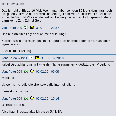
@ Harley Quinn:
Das ist richtig. Bis zu 16 Mbit. Wenn man aber von den 16 Mbits dann nur noch
an "guten Zeiten" 8 oder 9 Mbits bekommt, stimmt was nicht mehr. Früher hatte
ich schließlich 14 Mbits an der selben Leitung. Für so nen Hokuspokus habe ich
dann keine Zeit. Zeit ist Geld.
Von: Peter 009
31.01.10 - 20:37
Obs nun an Alice liegt oder an meiner leitung!
Kabeldeutschland macht das ja mit radar oder antenne oder so mit mast oder
irgendwie so!
Aber nicht mit leitung
Von: Bruce Wayne
31.01.10 - 20:58
Kabel Deutschland nimmt - wie der Name suggeriert - KABEL: Die TV Leitung.
Von: Peter 009
01.02.10 - 09:09
tv leitung
ok wenns nicht die gleiche ist wie die internet leitung
dann störts mich nicht
Von: Peter 009
02.02.10 - 10:14
Ok es sieht so aus:
Alice hat mir gesagt das ich bis zu 5.4 MB/s