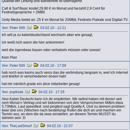
Qualität der Leitung und Bandbreite ist überragend.
Call & Surf Basic kostet 29,90 € im Monat und bezahlt 2,9 Cent für
Festnetzgespräche + 2MBit
Unity Media bietet an: 25 € im Monat für 20MBit, Festnetz-Flatrate und Digital-TV.
Von: Peter 009
03.02.10 - 12:21
Ich will ja zu kabeldeutschland wechseln aber wie gesagt,
ich weiß nich wann die hier ankommen!
weil die irgendwas bauen oder verkabeln müssen oder sowas!
Kein Plan
Von: Peter 009
04.02.10 - 17:09
hab noch was kanns auch seins das die verbindung langsam is, weil ich internet
und telefon in verschiedenen dosen hab!
hat mir nämlich grade ein alice mitarbeiter gesagt
Von: pspfreak
04.02.10 - 17:29
Also Kabel Deutschi kann ich dir empfehlen. Wir selbst haben mit denen seit
nem Monat n Vertrag und wir bekommen von den Versprochenen 6Mb/s etwa
5,73Mb/s, Laut speedtest. und pingtest sagt Quality A. Und zu deinem problem :
Iwan (bei uns 2Wochen nach bestellung) Rufen die dich an und machen ein
Termin aus, an dem die da iwas einstellen. an diesem Termin MUSST du
daheim sein :D
Von: TheLastSmurf
04.02.10 - 21:57