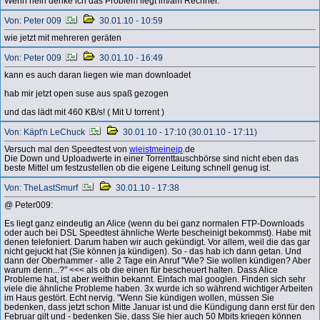
Wenn nein denke ich das Problem liegt im/am Rechner.
Von: Peter 009
30.01.10 - 10:59
wie jetzt mit mehreren geräten
Von: Peter 009
30.01.10 - 16:49
kann es auch daran liegen wie man downloadet
hab mir jetzt open suse aus spaß gezogen
und das lädt mit 460 KB/s! ( Mit U torrent )
Von: Käpt'n LeChuck
30.01.10 - 17:10 (30.01.10 - 17:11)
Versuch mal den Speedtest von
wieistmeineip
.de
Die Down und Uploadwerte in einer Torrenttauschbörse sind nicht eben das
beste Mittel um festzustellen ob die eigene Leitung schnell genug ist.
Von: TheLastSmurf
30.01.10 - 17:38
@ Peter009:
Es liegt ganz eindeutig an Alice (wenn du bei ganz normalen FTP-Downloads
oder auch bei DSL Speedtest ähnliche Werte bescheinigt bekommst). Habe mit
denen telefoniert. Darum haben wir auch gekündigt. Vor allem, weil die das gar
nicht gejuckt hat (Sie können ja kündigen). So - das hab ich dann getan. Und
dann der Oberhammer - alle 2 Tage ein Anruf "Wie? Sie wollen kündigen? Aber
warum denn...?" <<< als ob die einen für bescheuert halten. Dass Alice
Probleme hat, ist aber weithin bekannt. Einfach mal googlen. Finden sich sehr
viele die ähnliche Probleme haben. 3x wurde ich so während wichtiger Arbeiten
im Haus gestört. Echt nervig. "Wenn Sie kündigen wollen, müssen Sie
bedenken, dass jetzt schon Mitte Januar ist und die Kündigung dann erst für den
Februar gilt und - bedenken Sie, dass Sie hier auch 50 Mbits kriegen können