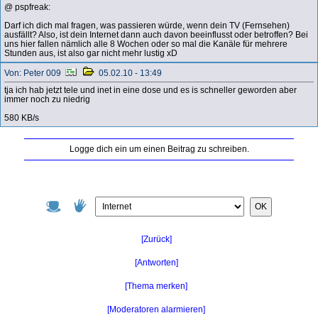
@ pspfreak:
Darf ich dich mal fragen, was passieren würde, wenn dein TV (Fernsehen)
ausfällt? Also, ist dein Internet dann auch davon beeinflusst oder betroffen? Bei
uns hier fallen nämlich alle 8 Wochen oder so mal die Kanäle für mehrere
Stunden aus, ist also gar nicht mehr lustig xD
Von: Peter 009
05.02.10 - 13:49
tja ich hab jetzt tele und inet in eine dose und es is schneller geworden aber
immer noch zu niedrig
580 KB/s
Logge dich ein um einen Beitrag zu schreiben.
OK
[Zurück]
[Antworten]
[Thema merken]
[Moderatoren alarmieren]