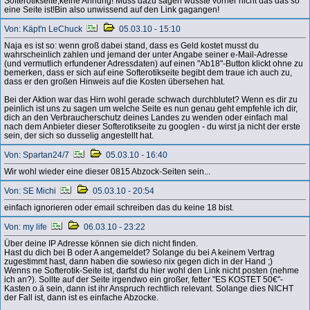
Softerotikseite;keine Ahnung! Muss dazu sagen wusste vorher nicht das das so
eine Seite ist!Bin also unwissend auf den Link gagangen!
Von: Käpt'n LeChuck
05.03.10 - 15:10
Naja es ist so: wenn groß dabei stand, dass es Geld kostet musst du
wahrscheinlich zahlen und jemand der unter Angabe seiner e-Mail-Adresse
(und vermutlich erfundener Adressdaten) auf einen "Ab18"-Button klickt ohne zu
bemerken, dass er sich auf eine Softerotikseite begibt dem traue ich auch zu,
dass er den großen Hinweis auf die Kosten übersehen hat.
Bei der Aktion war das Hirn wohl gerade schwach durchblutet? Wenn es dir zu
peinlich ist uns zu sagen um welche Seite es nun genau geht empfehle ich dir,
dich an den Verbraucherschutz deines Landes zu wenden oder einfach mal
nach dem Anbieter dieser Softerotikseite zu googlen - du wirst ja nicht der erste
sein, der sich so dusselig angestellt hat.
Von: Spartan24/7
05.03.10 - 16:40
Wir wohl wieder eine dieser 0815 Abzock-Seiten sein...
Von: SE Michi
05.03.10 - 20:54
einfach ignorieren oder email schreiben das du keine 18 bist.
Von: my life
06.03.10 - 23:22
Über deine IP Adresse können sie dich nicht finden.
Hast du dich bei B oder A angemeldet? Solange du bei A keinem Vertrag
zugestimmt hast, dann haben die sowieso nix gegen dich in der Hand ;)
Wenns ne Softerotik-Seite ist, darfst du hier wohl den Link nicht posten (nehme
ich an?). Sollte auf der Seite irgendwo ein großer, fetter "ES KOSTET 50€"-
Kasten o.ä sein, dann ist ihr Anspruch rechtlich relevant. Solange dies NICHT
der Fall ist, dann ist es einfache Abzocke.