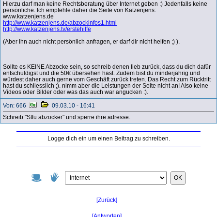
Hierzu darf man keine Rechtsberatung über Internet geben :) Jedenfalls keine
persönliche. Ich empfehle daher die Seite von Katzenjens:
www.katzenjens.de
http://www.katzenjens.de/abzockinfos1.html
http://www.katzenjens.tv/erstehilfe
(Aber ihn auch nicht persönlich anfragen, er darf dir nicht helfen ;) ).
Sollte es KEINE Abzocke sein, so schreib denen lieb zurück, dass du dich dafür
entschuldigst und die 50€ übersehen hast. Zudem bist du minderjährig und
würdest daher auch gerne vom Geschäft zurück treten. Das Recht zum Rücktritt
hast du schliesslich ;). nimm aber die Leistungen der Seite nicht an! Also keine
Videos oder Bilder oder was das auch war angucken :).
Von: 666
09.03.10 - 16:41
Schreib "Stfu abzocker" und sperre ihre adresse.
Logge dich ein um einen Beitrag zu schreiben.
OK
[Zurück]
[Antworten]