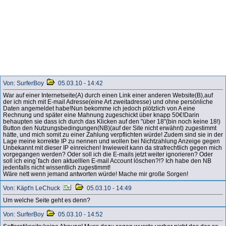
Von: SurferBoy
05.03.10 - 14:42
War auf einer Internetseite(A) durch einen Link einer anderen Website(B),auf
der ich mich mit E-mail Adresse(eine Art zweitadresse) und ohne persönliche
Daten angemeldet habe!Nun bekomme ich jedoch plötzlich von A eine
Rechnung und später eine Mahnung zugeschickt über knapp 50€!Darin
behaupten sie dass ich durch das Klicken auf den "über 18"(bin noch keine 18!)
Button den Nutzungsbedingungen(NB)(auf der Site nicht erwähnt) zugestimmt
hätte, und mich somit zu einer Zahlung verpflichten würde! Zudem sind sie in der
Lage meine korrekte IP zu nennen und wollen bei Nichtzahlung Anzeige gegen
Unbekannt mit dieser IP einreichen! Inwieweit kann da strafrechtlich gegen mich
vorgegangen werden? Oder soll ich die E-mails jetzt weiter ignorieren? Oder
soll ich eing´fach den aktuelllen E-mail Account löschen?!? Ich habe den NB
jedenfalls nicht wissentlich zugestimmt!
Wäre nett wenn jemand antworten würde! Mache mir große Sorgen!
Von: Käpt'n LeChuck
05.03.10 - 14:49
Um welche Seite geht es denn?
Von: SurferBoy
05.03.10 - 14:52