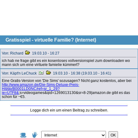
Gratisspiel - virtuelle Familie? (Internet)
Von: Richard
19.03.10 - 16:27
ich hab ne frage gibt es ein kosenloses vollversionspiel zum downloaden wo
mann sich um eine virituele famielie kümmert?
Von: Käpt'n LeChuck
19.03.10 - 16:38 (19.03.10 - 16:41)
Eine Gratis-Version von 'Die Sims' sozusagen? Nicht ganz kostenlos, aber bei
http://www.amazon.de/Die-Sims-Deluxe-Preis-
Hit/dp/B0001LD0NC/ref=sr_1_29?
ie=UTF8&
;s=videogames&qid=1269013130&sr=8-29|amazon.de gibt es das
schon für ~€5.
Logge dich ein um einen Beitrag zu schreiben.
OK