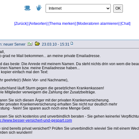
OK
[Zurück]
[Antworten]
[Chat]
[Thema merken]
[Moderatoren alarmieren]
n: neuer Server
23.03.10 - 15:31
all,
b grad ne Mail bekommen... an meine private Emailadresse.
d das beste: Die Anrede mit meinem Namen. Da steht nichts drin von wem die beau
inen Namen bzw. meine Emailadresse haben...
h kopier einfach mal den Text:
hr geehrte(r) (Mein Vor- und Nachname),
utschland läuft Sturm gegen die gesetzlichen Krankenkassen!
ele Mitglieder verweigern die Zahlung der Zusatzbeiträge.
aren Sie sich diesen Ärger mit der privaten Krankenversicherung.
 der privaten Krankenversicherung erhalten Sie nicht nur deutlich mehr
istung - Nein! Sie sparen auch noch eine Menge Geld.
ssen Sie sich kostenlos und unverbindlich beraten - Sie gehen keinerlei Verpflichtu
tp://www.besser-versichert-und-gespart.com
e sind bereits privat versichert? Prüfen Sie unverbindlich wieviel Sie mit einem We
rden sich wundern!