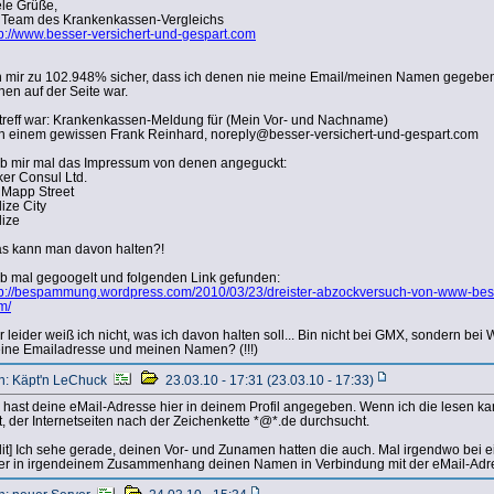
ele Grüße,
r Team des Krankenkassen-Vergleichs
tp://www.besser-versichert-und-gespart.com
n mir zu 102.948% sicher, dass ich denen nie meine Email/meinen Namen gegebe
nen auf der Seite war.
treff war: Krankenkassen-Meldung für (Mein Vor- und Nachname)
n einem gewissen Frank Reinhard, noreply@besser-versichert-und-gespart.com
b mir mal das Impressum von denen angeguckt:
ker Consul Ltd.
 Mapp Street
ize City
lize
s kann man davon halten?!
b mal gegoogelt und folgenden Link gefunden:
tp://bespammung.wordpress.com/2010/03/23/dreister-abzockversuch-von-www-bess
m/
r leider weiß ich nicht, was ich davon halten soll... Bin nicht bei GMX, sondern be
ine Emailadresse und meinen Namen? (!!!)
n: Käpt'n LeChuck
23.03.10 - 17:31 (23.03.10 - 17:33)
 hast deine eMail-Adresse hier in deinem Profil angegeben. Wenn ich die lesen k
t, der Internetseiten nach der Zeichenkette *@*.de durchsucht.
dit] Ich sehe gerade, deinen Vor- und Zunamen hatten die auch. Mal irgendwo bei
er in irgendeinem Zusammenhang deinen Namen in Verbindung mit der eMail-Adr