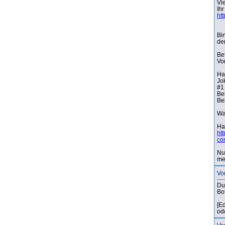
Vi
Ih
ht
Bi
de
Be
Vo
Ha
Jo
#1
Bel
Be
Wa
Ha
ht
co
Nu
me
Vo
Du
Bo
[E
od