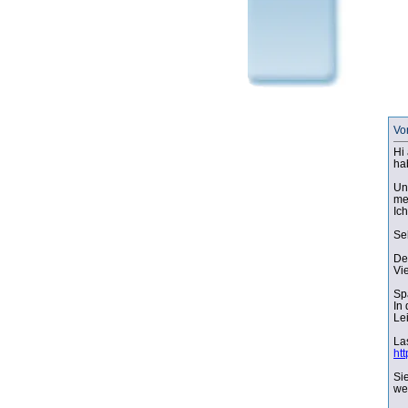
Vo
Hi 
ha
Un
me
Ic
Se
De
Vi
Sp
In
Le
La
ht
Si
we