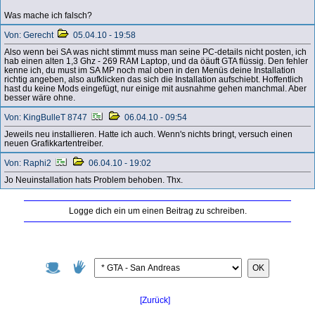
Was mache ich falsch?
Von: Gerecht
05.04.10 - 19:58
Also wenn bei SA was nicht stimmt muss man seine PC-details nicht posten, ich
hab einen alten 1,3 Ghz - 269 RAM Laptop, und da öäuft GTA flüssig. Den fehler
kenne ich, du must im SA MP noch mal oben in den Menüs deine Installation
richtig angeben, also aufklicken das sich die Installation aufschiebt. Hoffentlich
hast du keine Mods eingefügt, nur einige mit ausnahme gehen manchmal. Aber
besser wäre ohne.
Von: KingBulleT 8747
06.04.10 - 09:54
Jeweils neu installieren. Hatte ich auch. Wenn's nichts bringt, versuch einen
neuen Grafikkartentreiber.
Von: Raphi2
06.04.10 - 19:02
Jo Neuinstallation hats Problem behoben. Thx.
Logge dich ein um einen Beitrag zu schreiben.
OK
[Zurück]