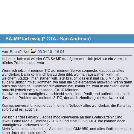
SA-MP läd ewig (* GTA - San Andreas)
Von: Raphi2
05.04.10 - 16:04
Hi Leutz, hab mal wieder GTA SA MP draufgemacht. Hab jetzt nur ein ziemlich
blödes Problem, und zwar:
Wenn ich jetzt mit meinem PC auf meinen Server connecte, klappt das alles
wunderbar. Dann komm ich bis zu dem Bild, wo man auswählen kann, in
welchem Stadtteil man starten will. jetzt braucht das erst mal ca. 3 Minuten um
zu dem Bildschirm zu kommen, wo man die Spielerperson auswählt. Wenn dann
auch das nach ca. 2 Minuten funktioniert hat, komm ich zwar in die Stadt, diese
braucht jedoch ewig zum laden, Ca 10 Minuten.
Hardware kann unmöglich zu schlecht sein, siehe Profil, und außerdem hab ich
das selbe Problem auf meinem 2. PC, der auch ziemlich gute Hardware hat.
Komischerweise funktioniert auf meinem Netbook alles wunderbar, die Karte läd
sofort und es laggt nie.
Wo ist hier der Fehler? Liegt es möglicherweise an den Grafikkarten? Sind
jeweils eine Nvidia Geforce GTX 285 und eine GF 9500GT, die können doch
unmöglich zu schwach sein?
Mein Netbook hat einen Intel Atom und Intel GMA 950, und alles läuft super, dass
kann doch nicht sein oder?