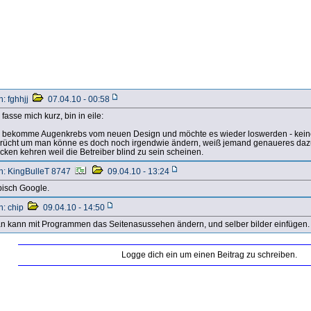
n: fghhjj
07.04.10 - 00:58
 fasse mich kurz, bin in eile:
h bekomme Augenkrebs vom neuen Design und möchte es wieder loswerden - kein
rücht um man könne es doch noch irgendwie ändern, weiß jemand genaueres dazu? 
cken kehren weil die Betreiber blind zu sein scheinen.
n: KingBulleT 8747
09.04.10 - 13:24
pisch Google.
n: chip
09.04.10 - 14:50
n kann mit Programmen das Seitenasussehen ändern, und selber bilder einfügen.
Logge dich ein um einen Beitrag zu schreiben.