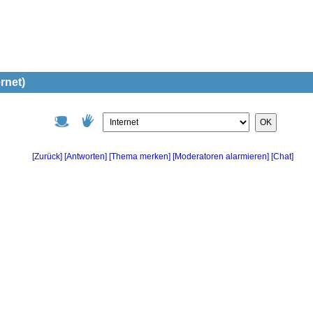
rnet)
OK
[Zurück]
[Antworten]
[Chat]
[Thema merken]
[Moderatoren alarmieren]