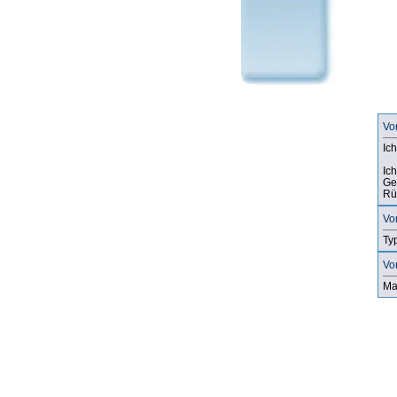
Vo
Ich
Ic
Ge
Rü
Vo
Ty
Vo
Ma