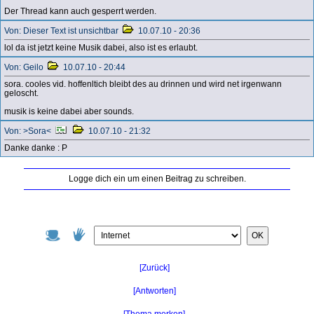
Der Thread kann auch gesperrt werden.
Von: Dieser Text ist unsichtbar
10.07.10 - 20:36
lol da ist jetzt keine Musik dabei, also ist es erlaubt.
Von: Geilo
10.07.10 - 20:44
sora. cooles vid. hoffenltich bleibt des au drinnen und wird net irgenwann
geloscht.
musik is keine dabei aber sounds.
Von: >Sora<
10.07.10 - 21:32
Danke danke : P
Logge dich ein um einen Beitrag zu schreiben.
OK
[Zurück]
[Antworten]
[Thema merken]