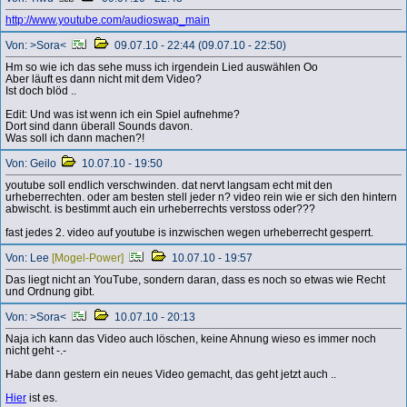
http://www.youtube.com/audioswap_main
Von: >Sora<
09.07.10 - 22:44 (09.07.10 - 22:50)
Hm so wie ich das sehe muss ich irgendein Lied auswählen Oo
Aber läuft es dann nicht mit dem Video?
Ist doch blöd ..
Edit: Und was ist wenn ich ein Spiel aufnehme?
Dort sind dann überall Sounds davon.
Was soll ich dann machen?!
Von: Geilo
10.07.10 - 19:50
youtube soll endlich verschwinden. dat nervt langsam echt mit den
urheberrechten. oder am besten stell jeder n? video rein wie er sich den hintern
abwischt. is bestimmt auch ein urheberrechts verstoss oder???
fast jedes 2. video auf youtube is inzwischen wegen urheberrecht gesperrt.
Von: Lee
[Mogel-Power]
10.07.10 - 19:57
Das liegt nicht an YouTube, sondern daran, dass es noch so etwas wie Recht
und Ordnung gibt.
Von: >Sora<
10.07.10 - 20:13
Naja ich kann das Video auch löschen, keine Ahnung wieso es immer noch
nicht geht -.-
Habe dann gestern ein neues Video gemacht, das geht jetzt auch ..
Hier
ist es.