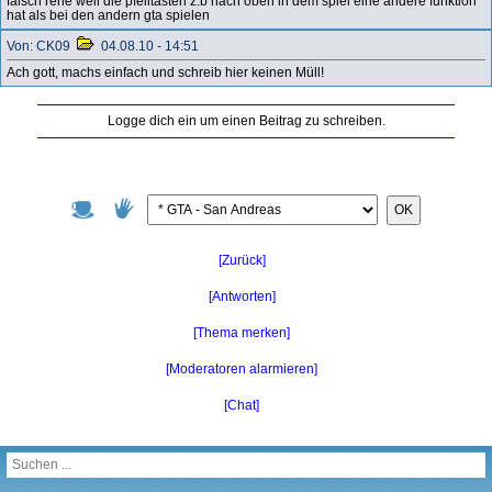
falsch rene weil die pfeiltasten z.b nach oben in dem spiel eine andere funktion
hat als bei den andern gta spielen
Von: CK09
04.08.10 - 14:51
Ach gott, machs einfach und schreib hier keinen Müll!
Logge dich ein um einen Beitrag zu schreiben.
OK
[Zurück]
[Antworten]
[Thema merken]
[Moderatoren alarmieren]
[Chat]