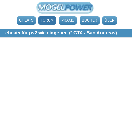
CHEATS
FORUM
PRAXIS
BÜCHER
ÜBER
cheats für ps2 wie eingeben (* GTA - San Andreas)