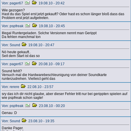
Von: pager67
19.08.10 - 20:42
Wie gezogen?
Hast du das Spiel erst jetzt gekauft? Oder hast es schon länger bloß dass das
Problem erst jetzt aufgetreten.
Von: pspfreak
19.08.10 - 20:45
Illegal Runtergeladen. Solche Versionen nennt man Gerippt
Da fehlen manchmal ton
Von: Sound
19.08.10 - 20:47
Nö heute gekauft..
Seit dem Start ist das so
Von: pager67
20.08.10 - 09:17
Sound fehlt?
Versuch mal die Hardwarebeschleunigung von deiner Soundkarte
runterzudrehen. Vielleict geht das
Von: rerere
22.08.10 - 23:57
sry das ich dir nicht glaube, aber dieser Fehler tritt nur bei gerippten spielen auf
wie pspfreak schon sagte!
Von: pspfreak
23.08.10 - 00:20
Genau :D
Von: Sound
23.08.10 - 19:35
Danke Pager.