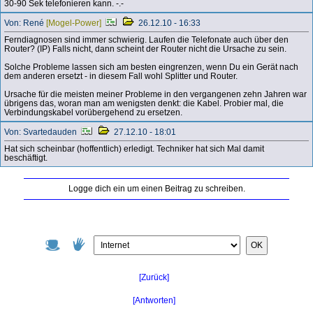
30-90 Sek telefonieren kann. -.-
Von: René
[Mogel-Power]
26.12.10 - 16:33
Ferndiagnosen sind immer schwierig. Laufen die Telefonate auch über den
Router? (IP) Falls nicht, dann scheint der Router nicht die Ursache zu sein.
Solche Probleme lassen sich am besten eingrenzen, wenn Du ein Gerät nach
dem anderen ersetzt - in diesem Fall wohl Splitter und Router.
Ursache für die meisten meiner Probleme in den vergangenen zehn Jahren war
übrigens das, woran man am wenigsten denkt: die Kabel. Probier mal, die
Verbindungskabel vorübergehend zu ersetzen.
Von: Svartedauden
27.12.10 - 18:01
Hat sich scheinbar (hoffentlich) erledigt. Techniker hat sich Mal damit
beschäftigt.
Logge dich ein um einen Beitrag zu schreiben.
OK
[Zurück]
[Antworten]