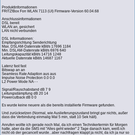
Produktinformationen
FRITZ!Box Fon WLAN 7113 (UI) Firmware-Version 60.04.68
Anschlussinformationen
DSL bereit
WLAN an, gesichert
LAN nicht verbunden
DSL Informationen:
Empfangsrichtung Senderichtung
Max. DSLAM-Datenrate kBit/s 17696 1184
Min. DSLAM-Datenrate kBit/s 6976 640
Leitungskapazität kBit/s 14716 1248
Aktuelle Datenrate kBit/s 14687 1167
Latenz fast fast
Bitswap an an
Seamless Rate Adaption aus aus
Impulse Noise Protection 0.0 0.0
L2 Power Mode NA - -
Signal/Rauschabstand dB 7 9
Leitungsdämpfung dB 20 14
Powercutback dB 0 0
Es wurde keine neuere als die bereits installierte Firmware gefunden.
Und zurücksetzen (Normal, wie Auslieferungszustand bringt gar nichts, außer
dass die Verbindung einmalig Mal 5 min, statt 10 Sek hält).
Anrufen wollte ich gerade noch Mal, da ich einen Technikertermin für Morgen
hatte, aber da die SMS mit "Alles geht wieder" 2 Tage danach kam, weiß ich
nicht ob der gecancelt wurde...aber nachfragen klappt ja nicht, da ich ja nur so