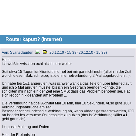
Router kaputt? (Internet)
Von: Svartedauden
26.12.10 - 15:38 (26.12.10 - 15:39)
Hallo,
ich weiß inzwischen echt nicht mehr weiter.
Seit etwa 15 Tagen funktioniert Internet bei mir gar nicht mehr (allein in der Zeit
wo ich diesen Satz schreibe, ist die Internetverbindung 2 Mal abgebrochen ...).
Ich habe bei 1&1 angerufen, was schwer war, da das Telefon über Internet läuft
und ich 5 Mal anrufen musste, bis ich ein Gespräch beenden konnte, die
schickten mir nach einiger Zeit eine SMS; dass das Problem behoben sei. Hat
sich jedoch nix geändert am Problem ...
Die Verbindung hält bei Aktivität Mal 10 Min, mal 10 Sekunden. ALso gute 100+
Verbindungsabbrüche am Tag.
Besonder schnell bricht die Verbindung ab, wenn Videos gestreamt werden, ICQ
an ist oder ich versuche Onlinespiele zu nutzen (das ist Verbindungskiller #1,
geht gar nicht).
Ich poste Mal Log und Daten:
Hier der Ereignislog: