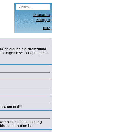
Detailsuche
Einloggen
Hilfe
um ich glaube die stromzufuhr
ussteigen bzw rausspringen....
e schon mal!!!
e, wenn man die markierung
 bis man draußen ist