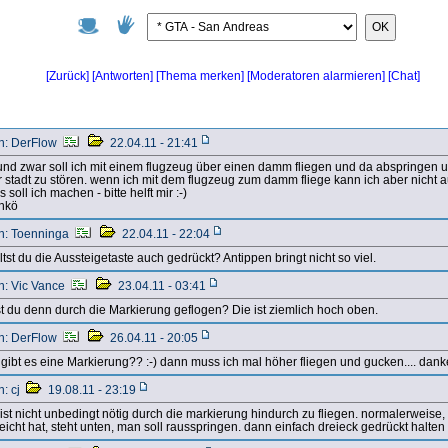
OK
[Zurück]
[Antworten]
[Chat]
[Thema merken]
[Moderatoren alarmieren]
n: DerFlow
22.04.11 - 21:41
..und zwar soll ich mit einem flugzeug über einen damm fliegen und da abspringen 
r stadt zu stören. wenn ich mit dem flugzeug zum damm fliege kann ich aber nicht a
 soll ich machen - bitte helft mir :-)
nkö
n: Toenninga
22.04.11 - 22:04
tst du die Aussteigetaste auch gedrückt? Antippen bringt nicht so viel.
n: Vic Vance
23.04.11 - 03:41
st du denn durch die Markierung geflogen? Die ist ziemlich hoch oben.
n: DerFlow
26.04.11 - 20:05
 gibt es eine Markierung?? :-) dann muss ich mal höher fliegen und gucken.... dank
n: cj
19.08.11 - 23:19
 ist nicht unbedingt nötig durch die markierung hindurch zu fliegen. normalerweis
reicht hat, steht unten, man soll rausspringen. dann einfach dreieck gedrückt halten