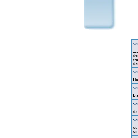
Vo
..
de
was
da
Vo
Häl
Vo
Bi
Vo
da
Vo
es
er