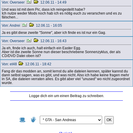
Von: Overseer
12.06.11 - 14:49
Und was ist mit dem Pic, dass ich reingestellt habe?
Ich nutze weder Mods noch hab ich es nötig euch zu verarschen und es zu
fälschen...
Von: Andrei
12.06.11 - 16:05
Ja es gibt diese zweite "Sonne", aber ich finde es ist nur ein Gag.
Von: Overseer
12.06.11 - 16:43
Ja eh, finde ich auch, halt einfach ein Easter Egg.
Aber ist die zweite Sonne nun dieser beschriebene Sonnenzyklus, der als
CD/DVD Datei oben ist?
Von: et48
12.06.11 - 18:42
Fang dir das modden an, somit lernst du alle dateien kennen, später kannst du
dann selbst sagen, was es gibt, und was nicht. Also ich habe keine fragen mehr
in SA, die dateien verraten alles. Es gibt aber viel "unused" wo nicht zugeordnet
wurde.
Logge dich ein um einen Beitrag zu schreiben.
OK