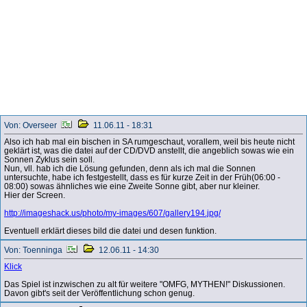
Von: Overseer
11.06.11 - 18:31
Also ich hab mal ein bischen in SA rumgeschaut, vorallem, weil bis heute nicht
geklärt ist, was die datei auf der CD/DVD anstellt, die angeblich sowas wie ein
Sonnen Zyklus sein soll.
Nun, vll. hab ich die Lösung gefunden, denn als ich mal die Sonnen
untersuchte, habe ich festgestellt, dass es für kurze Zeit in der Früh(06:00 -
08:00) sowas ähnliches wie eine Zweite Sonne gibt, aber nur kleiner.
Hier der Screen.
http://imageshack.us/photo/my-images/607/gallery194.jpg/
Eventuell erklärt dieses bild die datei und desen funktion.
Von: Toenninga
12.06.11 - 14:30
Klick
Das Spiel ist inzwischen zu alt für weitere "OMFG, MYTHEN!" Diskussionen.
Davon gibt's seit der Veröffentlichung schon genug.