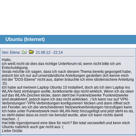
Ubuntu (Internet)
Von: Elena
21.08.12 - 22:14
Hallo,
ich weiß nicht ob dies das richtige Unterforum ist, wenn nicht bitte ich um
Entschuldigung.
Vorab möchte ich sagen, dass ich nach diesem Thema bereits gegoogelt habe,
jedoch bin ich nur auf unverständliche Anleitungen gestoßen (Ich kenne mich
mit der "DOS-Ebene" nicht aus, daher bräuchte ich eine idiotensichere Anleitung
:D).
Ich habe auf meinem Laptop Ubuntu 10 installiert, doch als ich den Laptop ins
WLAN-Netz einhängen wollte, funktionierte das nicht wirklich. Wenn ich da oben
auf das WLAN-Zeichen klicke, dann steht bei Funknetzwerke 'Funknetzwerke
sind deaktiviert', jedoch kann ich das nicht anklicken. :/ Ich kann nur auf 'VPN-
Verbindungen'-'VPN-Verbindungen konfigurieren' klicken und dann öffnet sich
ein Fenster, wo ich die verschiedenen Netzwerkverbindungen hinzufügen kann.
Ich habe unter Funknetzwerk mein WLAN-Netz hinzugefügt und jetzt steht es da,
es steht dabei dass es noch nie benutzt wurde, aber ich kann nichts damit
machen. :(
Hat bitte irgendjemand eine Idee für mich? Bin total verzweifelt und kenn mich
Ubuntu natürlich auch gar nicht aus :(
Liebe Grüße