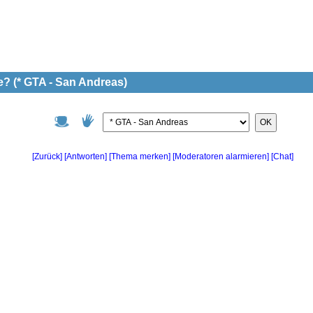
e? (* GTA - San Andreas)
OK
[Zurück]
[Antworten]
[Chat]
[Thema merken]
[Moderatoren alarmieren]