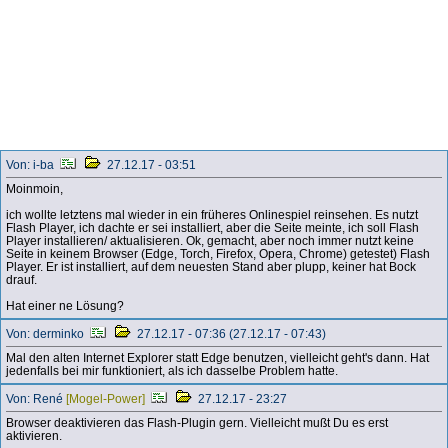
Von: i-ba
27.12.17 - 03:51
Moinmoin,
ich wollte letztens mal wieder in ein früheres Onlinespiel reinsehen. Es nutzt
Flash Player, ich dachte er sei installiert, aber die Seite meinte, ich soll Flash
Player installieren/ aktualisieren. Ok, gemacht, aber noch immer nutzt keine
Seite in keinem Browser (Edge, Torch, Firefox, Opera, Chrome) getestet) Flash
Player. Er ist installiert, auf dem neuesten Stand aber plupp, keiner hat Bock
drauf.
Hat einer ne Lösung?
Von: derminko
27.12.17 - 07:36 (27.12.17 - 07:43)
Mal den alten Internet Explorer statt Edge benutzen, vielleicht geht's dann. Hat
jedenfalls bei mir funktioniert, als ich dasselbe Problem hatte.
Von: René
[Mogel-Power]
27.12.17 - 23:27
Browser deaktivieren das Flash-Plugin gern. Vielleicht mußt Du es erst
aktivieren.