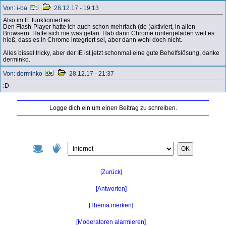
Von: i-ba
28.12.17 - 19:13
Also im IE funktioniert es.
Den Flash-Player hatte ich auch schon mehrfach (de-)aktiviert, in allen
Browsern. Hatte sich nie was getan. Hab dann Chrome runtergeladen weil es
hieß, dass es in Chrome integriert sei, aber dann wohl doch nicht.
Alles bissel tricky, aber der IE ist jetzt schonmal eine gute Behelfslösung, danke
derminko.
Von: derminko
28.12.17 - 21:37
:D
Logge dich ein um einen Beitrag zu schreiben.
OK
[Zurück]
[Antworten]
[Thema merken]
[Moderatoren alarmieren]