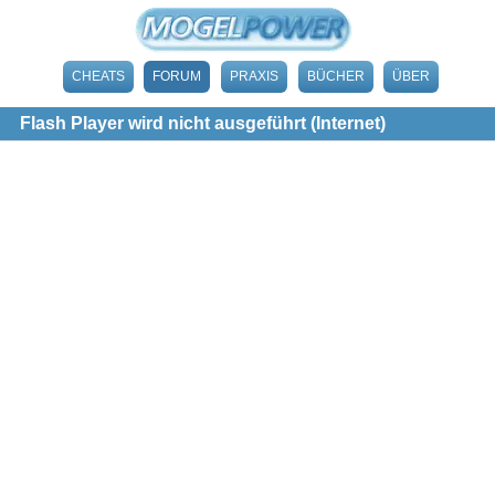
CHEATS
FORUM
PRAXIS
BÜCHER
ÜBER
Flash Player wird nicht ausgeführt (Internet)