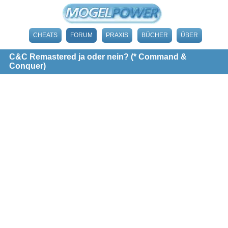
CHEATS
FORUM
PRAXIS
BÜCHER
ÜBER
C&C Remastered ja oder nein? (* Command &
Conquer)