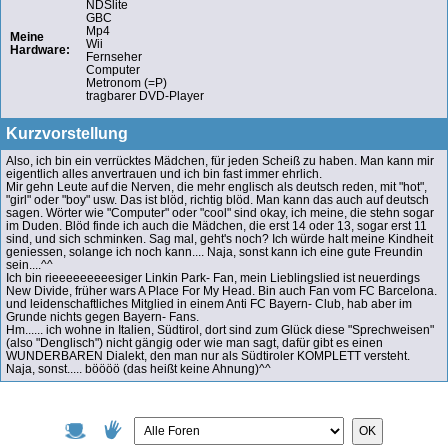
NDSlite
GBC
Mp4
Meine
Wii
Hardware:
Fernseher
Computer
Metronom (=P)
tragbarer DVD-Player
Kurzvorstellung
Also, ich bin ein verrücktes Mädchen, für jeden Scheiß zu haben. Man kann mir
eigentlich alles anvertrauen und ich bin fast immer ehrlich.
Mir gehn Leute auf die Nerven, die mehr englisch als deutsch reden, mit "hot",
"girl" oder "boy" usw. Das ist blöd, richtig blöd. Man kann das auch auf deutsch
sagen. Wörter wie "Computer" oder "cool" sind okay, ich meine, die stehn sogar
im Duden. Blöd finde ich auch die Mädchen, die erst 14 oder 13, sogar erst 11
sind, und sich schminken. Sag mal, geht's noch? Ich würde halt meine Kindheit
geniessen, solange ich noch kann.... Naja, sonst kann ich eine gute Freundin
sein....^^
Ich bin rieeeeeeeeesiger Linkin Park- Fan, mein Lieblingslied ist neuerdings
New Divide, früher wars A Place For My Head. Bin auch Fan vom FC Barcelona.
und leidenschaftliches Mitglied in einem Anti FC Bayern- Club, hab aber im
Grunde nichts gegen Bayern- Fans.
Hm...... ich wohne in Italien, Südtirol, dort sind zum Glück diese "Sprechweisen"
(also "Denglisch") nicht gängig oder wie man sagt, dafür gibt es einen
WUNDERBAREN Dialekt, den man nur als Südtiroler KOMPLETT versteht.
Naja, sonst..... böööö (das heißt keine Ahnung)^^
OK