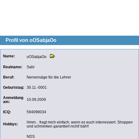
Profil von oOSabjaOo
Name:
oOSabjaOo
Realname:
Sabi
Beruf:
Nervensäge für die Lehrer
Geburtstag:
30.11.-0001
Anmeldung
10.09.2009
am:
ICQ:
594098034
Hmm... fragt mich einfach, wenn es euch interressiert. Shoppen
Hobbys:
und schminken garantiert nicht! bäh!!
NDS