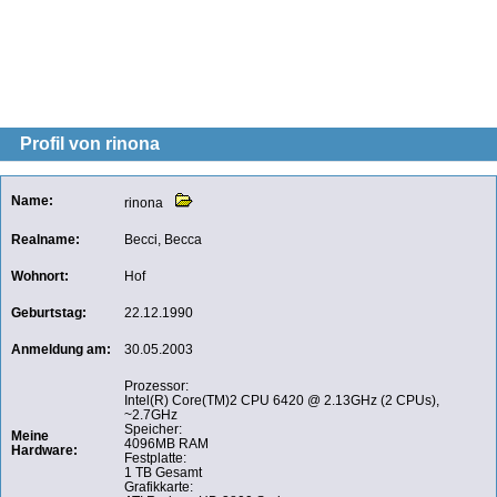
Profil von rinona
Name:
rinona
Realname:
Becci, Becca
Wohnort:
Hof
Geburtstag:
22.12.1990
Anmeldung am:
30.05.2003
Prozessor:
Intel(R) Core(TM)2 CPU 6420 @ 2.13GHz (2 CPUs),
~2.7GHz
Speicher:
Meine
4096MB RAM
Hardware:
Festplatte:
1 TB Gesamt
Grafikkarte: