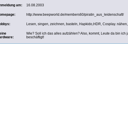
nmeldung am:
16.08.2003
omepage:
http://www.beepworld.de/members60/piratin_aus_leidenschaft/
obbys:
Lesen, singen, zeichnen, basteln, Hapkido,HDR, Cosplay. nähen
eine
Wie? Soll ich das alles aufzählen? Also, kommt, Leute da bin ich
ardware:
beschäftigt!