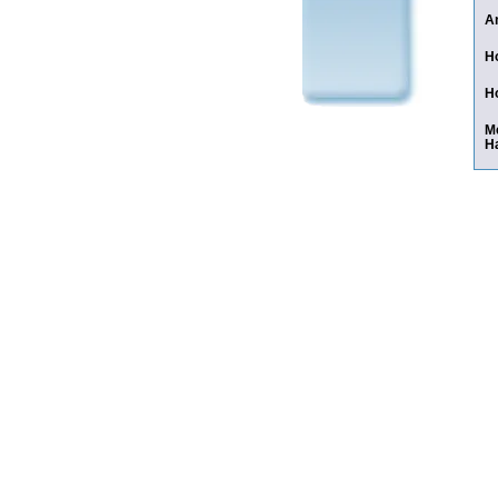
A
H
H
M
H