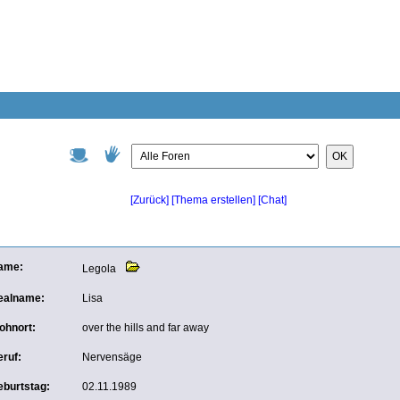
OK
[Zurück]
[Thema erstellen]
[Chat]
ame:
Legola
ealname:
Lisa
ohnort:
over the hills and far away
ruf:
Nervensäge
eburtstag:
02.11.1989