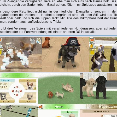
ch im Zwinger die verfügbaren Tiere an, ehe man sich eins nach Hause holt. Das wi
reicheln, durch den Garten toben, Gassi gehen, füttern, mit Spielzeug ausstatten – 
r besondere Reiz liegt nicht nur in der niedlichen Darstellung, sondern in der
ngabeformen des Nintendo-Handhelds begründet sind: Mit dem Stift wird das Tie
nselt oder bellt und sich die Lippen leckt. Mit Hilfe des Mikrophons hört der H
men, sondern auch auf beigebrachte Tricks.
 gibt drei Versionen des Spiels mit verschiedenen Hunderassen, aber auf jedem
eispielen oder per Funkverbindung mit einem anderen DS freischalten.