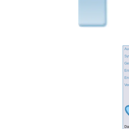
Au
Sy
Ge
Er
En
Ve
Da