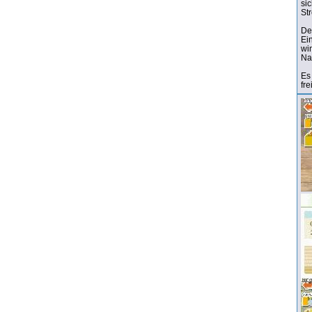
si
St
De
Ei
wi
Na
Es
fr