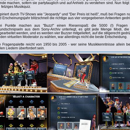
nde machen, sofern sie partytauglich und auf Anhieb zu verstehen sind. Nun folgt m
n fetziges Musikquiz.
spiriert durch TV-Shows wie "Jeopardy" und "Der Preis ist heiß", muß bei Fragen na
d Erscheinungsjahr blitzschnell die richtige aus vier vorgegebenen Antworten gedr
ei Punkte machen aus "Buzz!" einen Riesenspaß: die 5000 (!) Fragen w
undschnipseln aus dem Sony-Archiv unterlegt, es gibt jede Menge Modi, die
gearbeitet werden, und es werden vier Buzzer mitgeliefert, auf die stilgerecht gedrü
r den virtuellen Moderator zu wählen, war allerdings nicht die beste Entscheidung.
e Fragenpalette reicht von 1950 bis 2005 - wer seine Musikkenntnisse allein be
len Liedern überfordert sein.