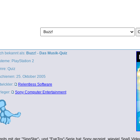
ch bekannt als:
Buzz! - Das Musik-Quiz
steme: PlayStation 2
nre: Quiz
schienen: 25. Oktober 2005
twickler:
Relentless Software
rleger:
Sony Computer Entertainment
reits mit der "SingStar"- und "EyeToy"-Serie hat Sony gezeigt, wieviel Spaß Vid