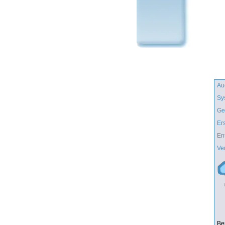
Au
Sy
Ge
Er
En
Ve
Be