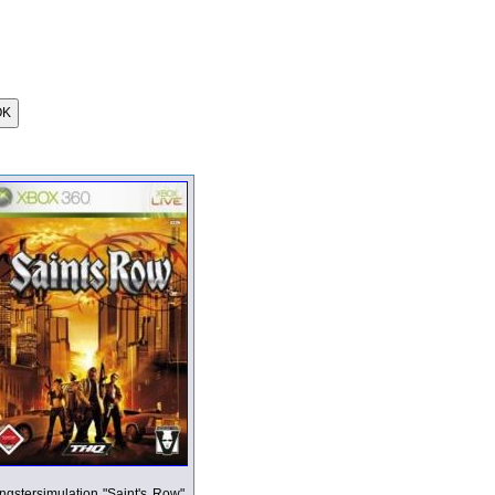
ngstersimulation "Saint's Row",