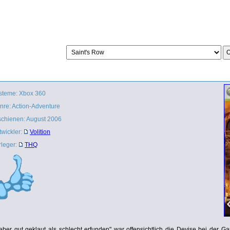
steme: Xbox 360
nre: Action-Adventure
schienen: August 2006
twickler:
Volition
rleger:
THQ
ieber gut geklaut als schlecht erfunden" war offensichtlich die Devise bei der Ga