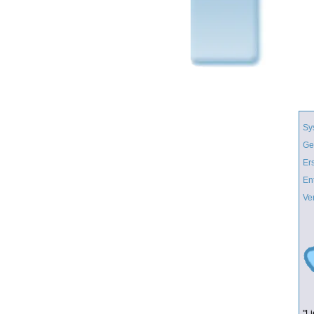
Sy
Ge
Er
En
Ve
"L