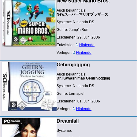
New Super Mario Bros.
Auch bekannt als:
Newスーパーマリオブラザーズ
Systeme: Nintendo DS
Genre: Jump'n'Run
Erschienen: 29. Juni 2006
Entwickler:
Nintendo
Verleger:
Nintendo
Gehirnjogging
Auch bekannt als:
Dr. Kawashimas Gehirnjogging
Systeme: Nintendo DS
Genre: Lernspiel
Erschienen: 01. Juni 2006
Verleger:
Nintendo
Dreamfall
Systeme: