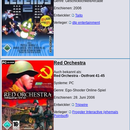
Genre: Geschicklichkeit/Arcade
Erschienen: 2006
Entwickler:
Taito
Verleger:
dtp entertainment
Red Orchestra
Auch bekannt als:
Red Orchestra - Ostfront 41-45
Systeme: PC
Genre: Ego-Shooter Online-Spiel
Erschienen: 28. Juni 2006
Entwickler:
Tripwire
Verleger:
Frogster Interactive (ehemals
Pointsoft)