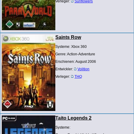
Verleger:
Sunflowers
Saints Row
Systeme: Xbox 360
Genre: Action-Adventure
Erschienen: August 2006
Entwickler:
Volition
Verleger:
THQ
Taito Legends 2
Systeme: