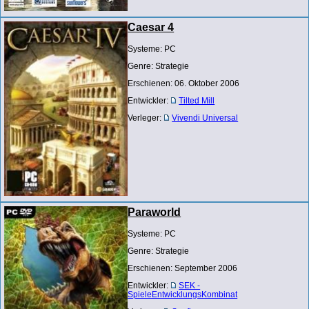
Caesar 4
Systeme: PC
Genre: Strategie
Erschienen: 06. Oktober 2006
Entwickler:
Tilted Mill
Verleger:
Vivendi Universal
Paraworld
Systeme: PC
Genre: Strategie
Erschienen: September 2006
Entwickler:
SEK -
SpieleEntwicklungsKombinat