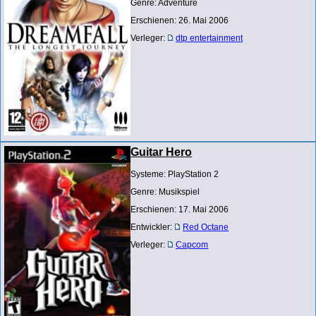
Genre: Adventure
Erschienen: 26. Mai 2006
Verleger:
dtp entertainment
Guitar Hero
Systeme: PlayStation 2
Genre: Musikspiel
Erschienen: 17. Mai 2006
Entwickler:
Red Octane
Verleger:
Capcom