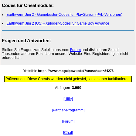
Codes für Cheatmodule:
Earthworm Jim 2 - Gamebuster-Codes für PlayStation (PAL-Versionen)
Earthworm Jim 2 (US) - Xploder-Codes für Game Boy Advance
Fragen und Antworten:
Stellen Sie Fragen zum Spiel in unserem
Forum
und diskutieren Sie mit
Tausenden anderen Besuchern unserer Website. Eine Registrierung ist nicht
erforderlich.
Direktlink:
https://www.mogelpower.de/?snescheat=34273
Prüfvermerk: Diese Cheats wurden nicht getestet, sollten aber funktionieren.
Abfragen:
3.990
[Hilfe]
[Partner-Programm]
[Forum]
[Chat]