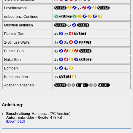
Levelauswahl
2x
unbegrenzt Continue
Munition auffüllen
6x
Plasma-Gun
4x
3x
2-Schuss-Waffe
4x
2x
Bubble-Gun
4x
Nuke-Gun
4x
Bomben
4x
4x
Karte ansehen
7x
Abspann ansehen
Anleitung:
Beschreibung
: Handbuch (PC-Version)
Autor
: Entwickler –
Größe
: 478 KB
[Download]