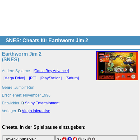
SNES: Cheats für Earthworm Jim 2
Earthworm Jim 2
(SNES)
Andere Systeme:
[Game Boy Advance]
[Mega Drive]
[PC]
[PlayStation]
[Saturn]
Genre: Jump'n'Run
Erschienen: November 1996
Entwickler:
Shiny Entertainment
Verleger:
Virgin Interactive
Cheats, in der Spielpause einzugeben:
Unverwundbarkeit
2x
2x