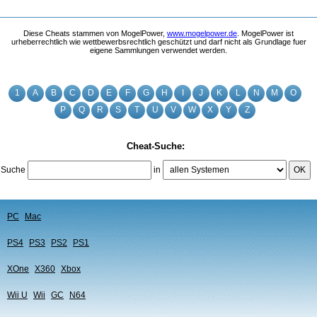
Diese Cheats stammen von MogelPower,
www.mogelpower.de
. MogelPower ist
urheberrechtlich wie wettbewerbsrechtlich geschützt und darf nicht als Grundlage fuer
eigene Sammlungen verwendet werden.
1
A
B
C
D
E
F
G
H
I
J
K
L
N
M
O
P
Q
R
S
T
U
V
W
X
Y
Z
Cheat-Suche:
Suche
in
OK
PC
Mac
PS4
PS3
PS2
PS1
XOne
X360
Xbox
Wii U
Wii
GC
N64