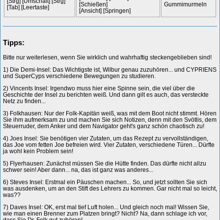
[Strg] [Umschalt] [Strg]
[Schießen]
Gummimurmeln
[Tab] [Leertaste]
[Ansicht] [Springen]
Tipps:
Bitte nur weiterlesen, wenn Sie wirklich und wahrhaftig steckengeblieben sind!
1) Die Demi-Insel: Das Wichtigste ist, Wilbur genau zuzuhören... und CYPRIENS
und SuperCyps verschiedene Bewegungen zu studieren.
2) Vincents Insel: Irgendwo muss hier eine Spinne sein, die viel über die
Geschichte der Insel zu berichten weiß. Und dann gilt es auch, das versteckte
Netz zu finden...
3) Folkhausen: Nur der Folk-Kapitän weiß, was mit dem Boot nicht stimmt. Hören
Sie ihm aufmerksam zu und machen Sie sich Notizen, denn mit den Svötlis, dem
Steuerruder, dem Anker und dem Navigator geht's ganz schön chaotisch zu!
4) Joes Insel: Sie benötigen vier Zutaten, um das Rezept zu vervollständigen,
das Joe vom fetten Joe befreien wird. Vier Zutaten, verschiedene Türen... Dürfte
ja wohl kein Problem sein!
5) Flyerhausen: Zunächst müssen Sie die Hütte finden. Das dürfte nicht allzu
schwer sein! Aber dann... na, das ist ganz was anderes...
6) Steves Insel: Erstmal ein Päuschen machen... So, und jetzt sollten Sie sich
was ausdenken, um an den Stift des Lehrers zu kommen. Gar nicht mal so leicht,
was??
7) Daves Insel: OK, erst mal tief Luft holen... Und gleich noch mal! Wissen Sie,
wie man einen Brenner zum Platzen bringt? Nicht? Na, dann schlage ich vor,
dass Sie Dr. Folk gut zuhören!