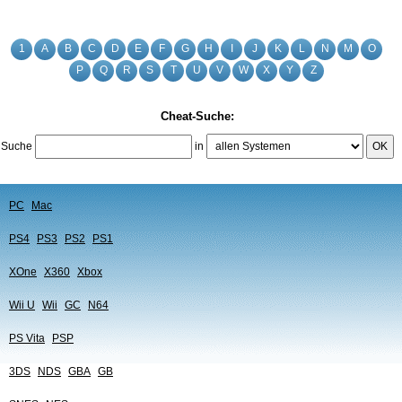
1
A
B
C
D
E
F
G
H
I
J
K
L
N
M
O
P
Q
R
S
T
U
V
W
X
Y
Z
Cheat-Suche:
Suche
in
OK
PC
Mac
PS4
PS3
PS2
PS1
XOne
X360
Xbox
Wii U
Wii
GC
N64
PS Vita
PSP
3DS
NDS
GBA
GB