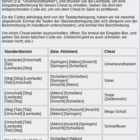
hervor (z.B. "Unverwundbarkeit"), und drücken Sie die Leertaste, um eine
Eingabeaufforderung für diesen Cheat zu erhalten. Geben Sie dort den
entsprechenden Code ein, um von dem Cheat im Spiel zu profitieren.
Da die Codes abhängig sind von der Tastaturbelegung, haben wir sie zweimal
abgedruckt: Einmal die Tasten der Standardbelegung (die sich übrigens von der
Beschreibung im Handbuch unterscheiden), und einmal ihre Beschreibung.
Um einen Cheat wieder auszuschalten, öffnen Sie erneut die Eingabe-Box, und
geben Sie einen falschen Code ein. (Vielleicht geht es auch schneller; wir
wissen nicht, wie.)
Standardtasten
(bzw. Aktionen)
Cheat
[Leertaste] [Umschalt]
[Springen] [Aktion] [Ansicht]
[Tab]
Unverwundbarkeit
[Springen] [Schießen]
[Leertaste] [Strg]
[Schießen] [Schießen]
[Strg] [Strg] [Leertaste]
[Springen]
Visier
[Tab] [Umschalt]
[Ansicht] [Aktion]
[Umschalt] [Strg]
[Aktion] [Schießen]
Snipe
[Leertaste]
[Springen]
(Zielfernrohr)
[Tab] [Strg]
[Ansicht] [Schießen]
[Strg] [Tab] [Tab]
[Schießen] [Ansicht] [Ansicht]
Mega-Schuß
[Umschalt] [Leertaste]
[Aktion] [Springen]
[Umschalt] [Tab]
[Aktion] [Ansicht] [Springen]
[Leertaste]
Schnellfeuer
[Ansicht] [Schießen]
[Tab] [Strg]
[Schießen] [Aktion]