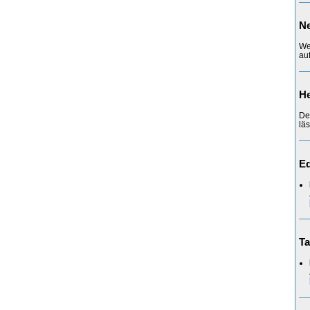
Ne
We
auf
He
De
läs
Ed
Ta