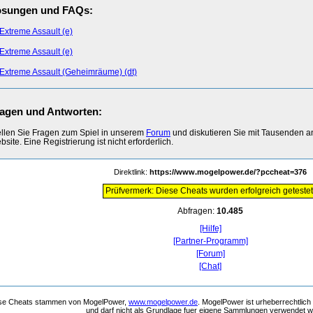
ösungen und FAQs:
Extreme Assault (e)
Extreme Assault (e)
Extreme Assault (Geheimräume) (dt)
agen und Antworten:
ellen Sie Fragen zum Spiel in unserem
Forum
und diskutieren Sie mit Tausenden 
site. Eine Registrierung ist nicht erforderlich.
Direktlink:
https://www.mogelpower.de/?pccheat=376
Prüfvermerk: Diese Cheats wurden erfolgreich getestet
Abfragen:
10.485
[Hilfe]
[Partner-Programm]
[Forum]
[Chat]
se Cheats stammen von MogelPower,
www.mogelpower.de
. MogelPower ist urheberrechtlich
und darf nicht als Grundlage fuer eigene Sammlungen verwendet 