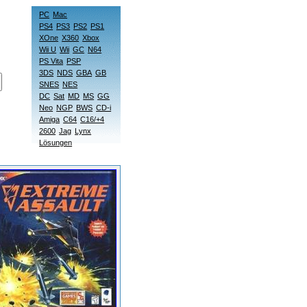
PC
Mac
PS4
PS3
PS2
PS1
XOne
X360
Xbox
Wii U
Wii
GC
N64
PS Vita
PSP
3DS
NDS
GBA
GB
SNES
NES
DC
Sat
MD
MS
GG
Neo
NGP
BWS
CD-i
Amiga
C64
C16/+4
2600
Jag
Lynx
Lösungen