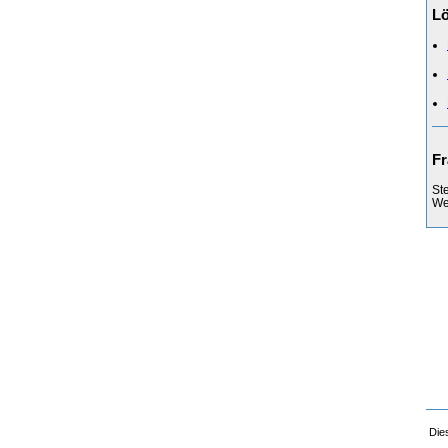
L
Fr
St
Web
Die