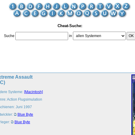
Cheat-Suche:
Suche
in
OK
xtreme Assault
PC)
dere Systeme:
[Macintosh]
nre: Action Flugsimulation
schienen: Juni 1997
twickler:
Blue Byte
rleger:
Blue Byte