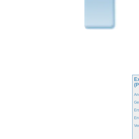
E
(
An
Ge
Er
En
Ve