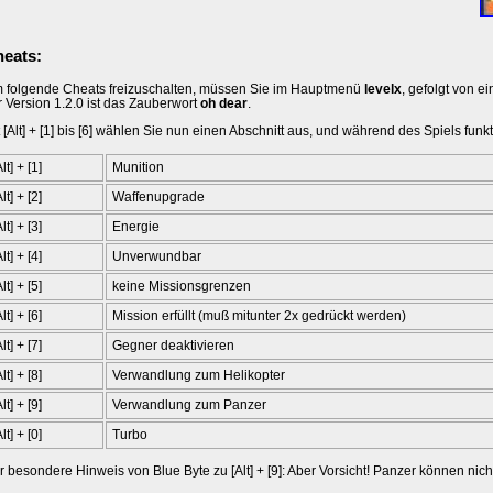
eats:
 folgende Cheats freizuschalten, müssen Sie im Hauptmenü
levelx
, gefolgt von 
r Version 1.2.0 ist das Zauberwort
oh dear
.
 [Alt] + [1] bis [6] wählen Sie nun einen Abschnitt aus, und während des Spiels funk
Alt] + [1]
Munition
Alt] + [2]
Waffenupgrade
Alt] + [3]
Energie
Alt] + [4]
Unverwundbar
Alt] + [5]
keine Missionsgrenzen
Alt] + [6]
Mission erfüllt (muß mitunter 2x gedrückt werden)
Alt] + [7]
Gegner deaktivieren
Alt] + [8]
Verwandlung zum Helikopter
Alt] + [9]
Verwandlung zum Panzer
Alt] + [0]
Turbo
r besondere Hinweis von Blue Byte zu [Alt] + [9]: Aber Vorsicht! Panzer können nicht