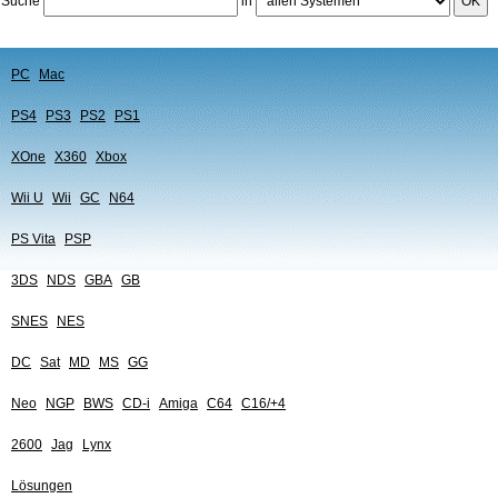
Suche
in
OK
PC
Mac
PS4
PS3
PS2
PS1
XOne
X360
Xbox
Wii U
Wii
GC
N64
PS Vita
PSP
3DS
NDS
GBA
GB
SNES
NES
DC
Sat
MD
MS
GG
Neo
NGP
BWS
CD-i
Amiga
C64
C16/+4
2600
Jag
Lynx
Lösungen