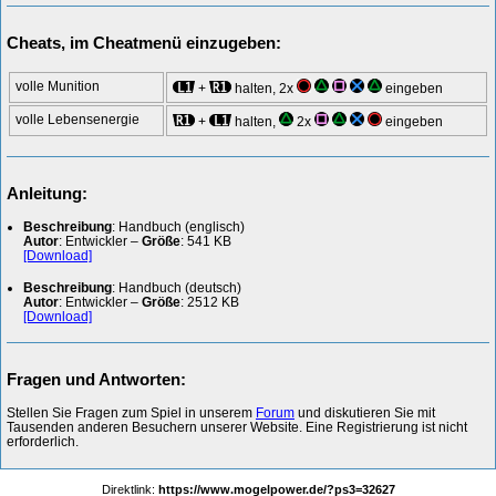
Cheats, im Cheatmenü einzugeben:
volle Munition
+
halten, 2x
eingeben
volle Lebensenergie
+
halten,
2x
eingeben
Anleitung:
Beschreibung
: Handbuch (englisch)
Autor
: Entwickler –
Größe
: 541 KB
[Download]
Beschreibung
: Handbuch (deutsch)
Autor
: Entwickler –
Größe
: 2512 KB
[Download]
Fragen und Antworten:
Stellen Sie Fragen zum Spiel in unserem
Forum
und diskutieren Sie mit
Tausenden anderen Besuchern unserer Website. Eine Registrierung ist nicht
erforderlich.
Direktlink:
https://www.mogelpower.de/?ps3=32627