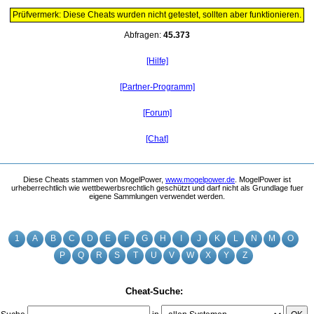
Prüfvermerk: Diese Cheats wurden nicht getestet, sollten aber funktionieren.
Abfragen:
45.373
[Hilfe]
[Partner-Programm]
[Forum]
[Chat]
Diese Cheats stammen von MogelPower,
www.mogelpower.de
. MogelPower ist
urheberrechtlich wie wettbewerbsrechtlich geschützt und darf nicht als Grundlage fuer
eigene Sammlungen verwendet werden.
1
A
B
C
D
E
F
G
H
I
J
K
L
N
M
O
P
Q
R
S
T
U
V
W
X
Y
Z
Cheat-Suche: