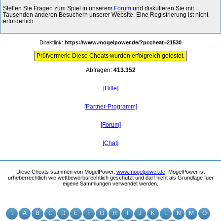
Stellen Sie Fragen zum Spiel in unserem
Forum
und diskutieren Sie mit
Tausenden anderen Besuchern unserer Website. Eine Registrierung ist nicht
erforderlich.
Direktlink:
https://www.mogelpower.de/?pccheat=21530
Prüfvermerk: Diese Cheats wurden erfolgreich getestet.
Abfragen:
413.352
[Hilfe]
[Partner-Programm]
[Forum]
[Chat]
Diese Cheats stammen von MogelPower,
www.mogelpower.de
. MogelPower ist
urheberrechtlich wie wettbewerbsrechtlich geschützt und darf nicht als Grundlage fuer
eigene Sammlungen verwendet werden.
1
A
B
C
D
E
F
G
H
I
J
K
L
N
M
O