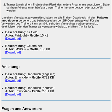
Trainer ähneln einem Trojanischen Pferd, das andere Programme ausspioniert. Daher
schlagen Virenscanner häufig an, wenn Trainer heruntergeladen oder ausgeführt
werden.
Um einen Virenalarm zu vermeiden, haben wir alle Trainer-Downloads mit dem
Paßwort
mogelpower
versehen, das beim Auspacken der ZIP-Datei erfragt wird. Für das
Verwenden des Trainers kann es nötig sein, den Virenschutz vorübergehend zu
deaktivieren oder den Trainer als vertrauenswürdig zu erklären ("white list").
Beschreibung
: für Geld
Autor
: FairLight –
Größe
: 15 KB
[Download]
Beschreibung
: Geldtrainer
Autor
: iMSDOX –
Größe
: 130 KB
[Download]
Anleitung:
Beschreibung
: Handbuch (englisch)
Autor
: Entwickler –
Größe
: 6732 KB
[Download]
Beschreibung
: Handbuch (deutsch)
Autor
: Entwickler –
Größe
: 2701 KB
[Download]
Fragen und Antworten: