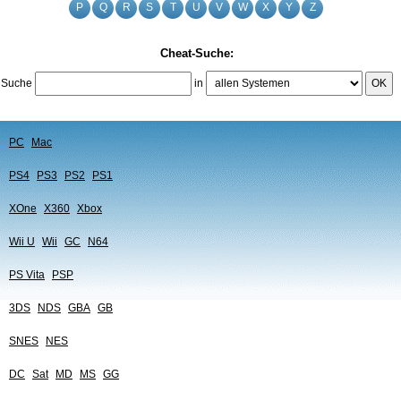
P
Q
R
S
T
U
V
W
X
Y
Z
Cheat-Suche:
Suche
in
OK
PC
Mac
PS4
PS3
PS2
PS1
XOne
X360
Xbox
Wii U
Wii
GC
N64
PS Vita
PSP
3DS
NDS
GBA
GB
SNES
NES
DC
Sat
MD
MS
GG