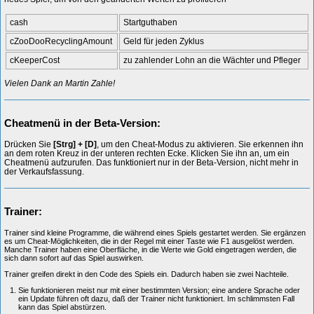
cash
Startguthaben
cZooDooRecyclingAmount
Geld für jeden Zyklus
cKeeperCost
zu zahlender Lohn an die Wächter und Pfleger
Vielen Dank an Martin Zahle!
Cheatmenü in der Beta-Version:
Drücken Sie
[Strg] + [D]
, um den Cheat-Modus zu aktivieren. Sie erkennen ihn
an dem roten Kreuz in der unteren rechten Ecke. Klicken Sie ihn an, um ein
Cheatmenü aufzurufen. Das funktioniert nur in der Beta-Version, nicht mehr in
der Verkaufsfassung.
Trainer:
Trainer sind kleine Programme, die während eines Spiels gestartet werden. Sie ergänzen
es um Cheat-Möglichkeiten, die in der Regel mit einer Taste wie F1 ausgelöst werden.
Manche Trainer haben eine Oberfläche, in die Werte wie Gold eingetragen werden, die
sich dann sofort auf das Spiel auswirken.
Trainer greifen direkt in den Code des Spiels ein. Dadurch haben sie zwei Nachteile.
Sie funktionieren meist nur mit einer bestimmten Version; eine andere Sprache oder
ein Update führen oft dazu, daß der Trainer nicht funktioniert. Im schlimmsten Fall
kann das Spiel abstürzen.