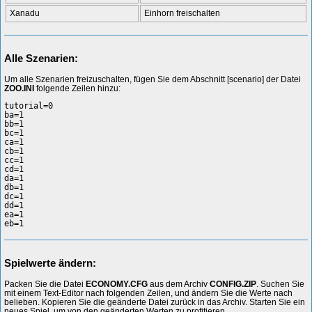
Xanadu
Einhorn freischalten
Alle Szenarien:
Um alle Szenarien freizuschalten, fügen Sie dem Abschnitt [scenario] der Datei
ZOO.INI
folgende Zeilen hinzu:
tutorial=0

ba=1

bb=1

bc=1

ca=1

cb=1

cc=1

cd=1

da=1

db=1

dc=1

dd=1

ea=1

Spielwerte ändern:
Packen Sie die Datei
ECONOMY.CFG
aus dem Archiv
CONFIG.ZIP
. Suchen Sie
mit einem Text-Editor nach folgenden Zeilen, und ändern Sie die Werte nach
belieben. Kopieren Sie die geänderte Datei zurück in das Archiv. Starten Sie ein
neues Spiel, um von den geänderten Werten zu profitieren