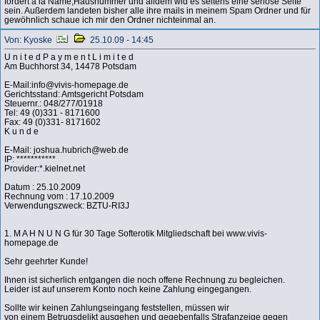
fordert á la Name,Hausnummer und alldem wid es seltens eine seriöse Seite
sein. Außerdem landeten bisher alle ihre mails in meinem Spam Ordner und für
gewöhnlich schaue ich mir den Ordner nichteinmal an.
Von: Kyoske
25.10.09 - 14:45
U n i t e d P a y m e n t L i m i t e d
Am Buchhorst 34, 14478 Potsdam
E-Mail:info@vivis-homepage.de
Gerichtsstand: Amtsgericht Potsdam
Steuernr.: 048/277/01918
Tel: 49 (0)331 - 8171600
Fax: 49 (0)331- 8171602
K u n d e
E-Mail: joshua.hubrich@web.de
IP: ***********
Provider:*.kielnet.net
Datum : 25.10.2009
Rechnung vom : 17.10.2009
Verwendungszweck: BZTU-RI3J
1. M A H N U N G für 30 Tage Softerotik Mitgliedschaft bei www.vivis-
homepage.de
Sehr geehrter Kunde!
Ihnen ist sicherlich entgangen die noch offene Rechnung zu begleichen.
Leider ist auf unserem Konto noch keine Zahlung eingegangen.
Sollte wir keinen Zahlungseingang feststellen, müssen wir
von einem Betrugsdelikt ausgehen und gegebenfalls Strafanzeige gegen