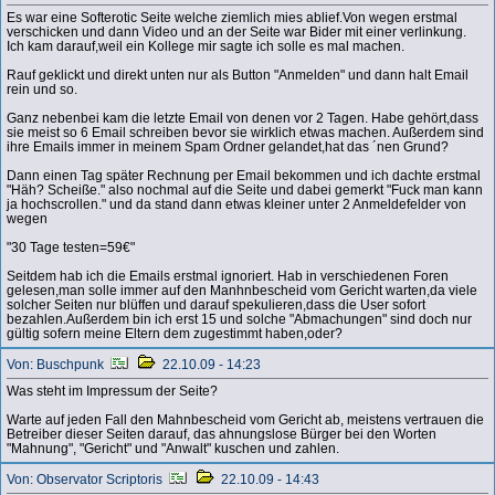
Es war eine Softerotic Seite welche ziemlich mies ablief.Von wegen erstmal
verschicken und dann Video und an der Seite war Bider mit einer verlinkung.
Ich kam darauf,weil ein Kollege mir sagte ich solle es mal machen.
Rauf geklickt und direkt unten nur als Button "Anmelden" und dann halt Email
rein und so.
Ganz nebenbei kam die letzte Email von denen vor 2 Tagen. Habe gehört,dass
sie meist so 6 Email schreiben bevor sie wirklich etwas machen. Außerdem sind
ihre Emails immer in meinem Spam Ordner gelandet,hat das ´nen Grund?
Dann einen Tag später Rechnung per Email bekommen und ich dachte erstmal
"Häh? Scheiße." also nochmal auf die Seite und dabei gemerkt "Fuck man kann
ja hochscrollen." und da stand dann etwas kleiner unter 2 Anmeldefelder von
wegen
"30 Tage testen=59€"
Seitdem hab ich die Emails erstmal ignoriert. Hab in verschiedenen Foren
gelesen,man solle immer auf den Manhnbescheid vom Gericht warten,da viele
solcher Seiten nur blüffen und darauf spekulieren,dass die User sofort
bezahlen.Außerdem bin ich erst 15 und solche "Abmachungen" sind doch nur
gültig sofern meine Eltern dem zugestimmt haben,oder?
Von: Buschpunk
22.10.09 - 14:23
Was steht im Impressum der Seite?
Warte auf jeden Fall den Mahnbescheid vom Gericht ab, meistens vertrauen die
Betreiber dieser Seiten darauf, das ahnungslose Bürger bei den Worten
"Mahnung", "Gericht" und "Anwalt" kuschen und zahlen.
Von: Observator Scriptoris
22.10.09 - 14:43