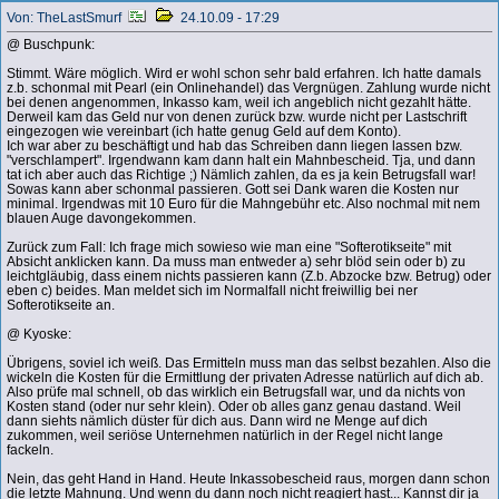
Von: TheLastSmurf
24.10.09 - 17:29
@ Buschpunk:
Stimmt. Wäre möglich. Wird er wohl schon sehr bald erfahren. Ich hatte damals
z.b. schonmal mit Pearl (ein Onlinehandel) das Vergnügen. Zahlung wurde nicht
bei denen angenommen, Inkasso kam, weil ich angeblich nicht gezahlt hätte.
Derweil kam das Geld nur von denen zurück bzw. wurde nicht per Lastschrift
eingezogen wie vereinbart (ich hatte genug Geld auf dem Konto).
Ich war aber zu beschäftigt und hab das Schreiben dann liegen lassen bzw.
"verschlampert". Irgendwann kam dann halt ein Mahnbescheid. Tja, und dann
tat ich aber auch das Richtige ;) Nämlich zahlen, da es ja kein Betrugsfall war!
Sowas kann aber schonmal passieren. Gott sei Dank waren die Kosten nur
minimal. Irgendwas mit 10 Euro für die Mahngebühr etc. Also nochmal mit nem
blauen Auge davongekommen.
Zurück zum Fall: Ich frage mich sowieso wie man eine "Softerotikseite" mit
Absicht anklicken kann. Da muss man entweder a) sehr blöd sein oder b) zu
leichtgläubig, dass einem nichts passieren kann (Z.b. Abzocke bzw. Betrug) oder
eben c) beides. Man meldet sich im Normalfall nicht freiwillig bei ner
Softerotikseite an.
@ Kyoske:
Übrigens, soviel ich weiß. Das Ermitteln muss man das selbst bezahlen. Also die
wickeln die Kosten für die Ermittlung der privaten Adresse natürlich auf dich ab.
Also prüfe mal schnell, ob das wirklich ein Betrugsfall war, und da nichts von
Kosten stand (oder nur sehr klein). Oder ob alles ganz genau dastand. Weil
dann siehts nämlich düster für dich aus. Dann wird ne Menge auf dich
zukommen, weil seriöse Unternehmen natürlich in der Regel nicht lange
fackeln.
Nein, das geht Hand in Hand. Heute Inkassobescheid raus, morgen dann schon
die letzte Mahnung. Und wenn du dann noch nicht reagiert hast... Kannst dir ja