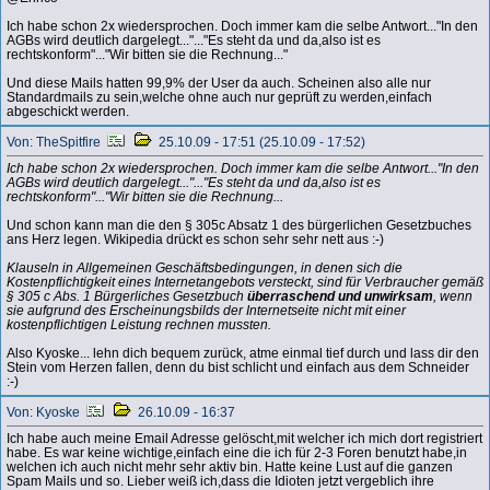
Ich habe schon 2x wiedersprochen. Doch immer kam die selbe Antwort..."In den
AGBs wird deutlich dargelegt..."..."Es steht da und da,also ist es
rechtskonform"..."Wir bitten sie die Rechnung..."
Und diese Mails hatten 99,9% der User da auch. Scheinen also alle nur
Standardmails zu sein,welche ohne auch nur geprüft zu werden,einfach
abgeschickt werden.
Von: TheSpitfire
25.10.09 - 17:51 (25.10.09 - 17:52)
Ich habe schon 2x wiedersprochen. Doch immer kam die selbe Antwort..."In den
AGBs wird deutlich dargelegt..."..."Es steht da und da,also ist es
rechtskonform"..."Wir bitten sie die Rechnung...
Und schon kann man die den § 305c Absatz 1 des bürgerlichen Gesetzbuches
ans Herz legen. Wikipedia drückt es schon sehr sehr nett aus :-)
Klauseln in Allgemeinen Geschäftsbedingungen, in denen sich die
Kostenpflichtigkeit eines Internetangebots versteckt, sind für Verbraucher gemäß
§ 305 c Abs. 1 Bürgerliches Gesetzbuch
überraschend und unwirksam
, wenn
sie aufgrund des Erscheinungsbilds der Internetseite nicht mit einer
kostenpflichtigen Leistung rechnen mussten.
Also Kyoske... lehn dich bequem zurück, atme einmal tief durch und lass dir den
Stein vom Herzen fallen, denn du bist schlicht und einfach aus dem Schneider
:-)
Von: Kyoske
26.10.09 - 16:37
Ich habe auch meine Email Adresse gelöscht,mit welcher ich mich dort registriert
habe. Es war keine wichtige,einfach eine die ich für 2-3 Foren benutzt habe,in
welchen ich auch nicht mehr sehr aktiv bin. Hatte keine Lust auf die ganzen
Spam Mails und so. Lieber weiß ich,dass die Idioten jetzt vergeblich ihre