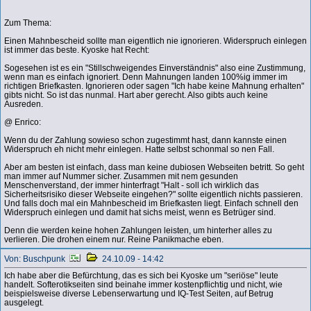
Zum Thema:
Einen Mahnbescheid sollte man eigentlich nie ignorieren. Widerspruch einlegen
ist immer das beste. Kyoske hat Recht:
Sogesehen ist es ein "Stillschweigendes Einverständnis" also eine Zustimmung,
wenn man es einfach ignoriert. Denn Mahnungen landen 100%ig immer im
richtigen Briefkasten. Ignorieren oder sagen "Ich habe keine Mahnung erhalten"
gibts nicht. So ist das nunmal. Hart aber gerecht. Also gibts auch keine
Ausreden.
@ Enrico:
Wenn du der Zahlung sowieso schon zugestimmt hast, dann kannste einen
Widerspruch eh nicht mehr einlegen. Hatte selbst schonmal so nen Fall.
Aber am besten ist einfach, dass man keine dubiosen Webseiten betritt. So geht
man immer auf Nummer sicher. Zusammen mit nem gesunden
Menschenverstand, der immer hinterfragt "Halt - soll ich wirklich das
Sicherheitsrisiko dieser Webseite eingehen?" sollte eigentlich nichts passieren.
Und falls doch mal ein Mahnbescheid im Briefkasten liegt. Einfach schnell den
Widerspruch einlegen und damit hat sichs meist, wenn es Betrüger sind.
Denn die werden keine hohen Zahlungen leisten, um hinterher alles zu
verlieren. Die drohen einem nur. Reine Panikmache eben.
Von: Buschpunk
24.10.09 - 14:42
Ich habe aber die Befürchtung, das es sich bei Kyoske um "seriöse" leute
handelt. Softerotikseiten sind beinahe immer kostenpflichtig und nicht, wie
beispielsweise diverse Lebenserwartung und IQ-Test Seiten, auf Betrug
ausgelegt.