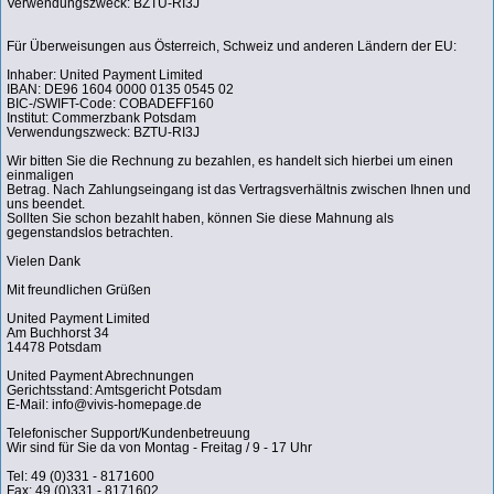
Verwendungszweck: BZTU-RI3J
Für Überweisungen aus Österreich, Schweiz und anderen Ländern der EU:
Inhaber: United Payment Limited
IBAN: DE96 1604 0000 0135 0545 02
BIC-/SWIFT-Code: COBADEFF160
Institut: Commerzbank Potsdam
Verwendungszweck: BZTU-RI3J
Wir bitten Sie die Rechnung zu bezahlen, es handelt sich hierbei um einen
einmaligen
Betrag. Nach Zahlungseingang ist das Vertragsverhältnis zwischen Ihnen und
uns beendet.
Sollten Sie schon bezahlt haben, können Sie diese Mahnung als
gegenstandslos betrachten.
Vielen Dank
Mit freundlichen Grüßen
United Payment Limited
Am Buchhorst 34
14478 Potsdam
United Payment Abrechnungen
Gerichtsstand: Amtsgericht Potsdam
E-Mail: info@vivis-homepage.de
Telefonischer Support/Kundenbetreuung
Wir sind für Sie da von Montag - Freitag / 9 - 17 Uhr
Tel: 49 (0)331 - 8171600
Fax: 49 (0)331 - 8171602