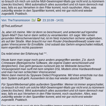
so brauch ich mich um solche Müll-Gewinnspiel-Mails gar nicht erst zu kümmern
(zwecks löschen). Wird automatisch alles aussortiert und ich kann dennoch mal
was, falls es aus Versehen in den Filter kommt, noch rausholen. Alles, was
zukünftig wieder in den Spamfilter kommt, wird mir gar nicht erst wieder
zugestellt. Praktisch.
Von: TheTransmission
23.10.09 - 14:01
@TheLastSmurf
Ja, aber ich meine. Wer ist denn so bescheuert, und antwortet auf irgendne
Spam-Mail? Das hat er dann selbst zu verantworten. Ich sage: Wer einen
gesunden Menschenverstand hat, ist im Netz inzwischen sicherer aufgehoben,
als auf der Straße. Man braucht nur nen Router (Hardwarefirewall) sowie nen
guten Virenscanner für Ernstfälle. Und sobald das Gehirn eingeschaltet mitläuft,
kann eigentlich nichts passieren
Da redet einer der Erfahrung hat ^^.
Heute kann man sogar noch ganz anders angegriffen werden. Z.b. durch
Crimeware (Betrügerische Software, die eigene Daten verschlüsselt und
dergleichen). Das geht genauso ruckzuck wie ne Webseite besuchen.
Vorausgesetzt man surft mit nem simplen DSL Modem ohne Hardwarefirewall
und man hat nen schlechten Virenscanner.
Wenn dann meinst du Spyware Detect Programme. Mit Viren erreichste nur das
dein System putt geht. Ausserdem ist das mal wieder absolut Off-Topic.
Für Spam/Werbemail gibts außerdem Spamfilter. Meiner ist immer angeschaltet,
so brauch ich mich um solche Müll-Gewinnspiel-Mails gar nicht erst zu kümmern
(zwecks löschen). Wird automatisch alles aussortiert und ich kann dennoch mal
was, falls es aus Versehen in den Filter kommt, noch rausholen. Alles, was
zukünftig wieder in den Spamfilter kommt, wird mir gar nicht erst wieder
zugestellt. Praktisch.
Das ist uns doch egal ob dein Spamfilter immer angeschaltet ist. Und wieder