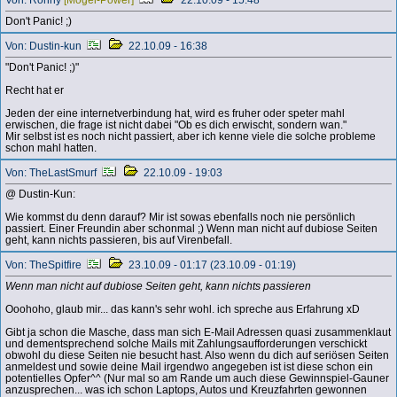
Don't Panic! ;)
Von: Dustin-kun
22.10.09 - 16:38
"Don't Panic! ;)"
Recht hat er
Jeden der eine internetverbindung hat, wird es fruher oder speter mahl
erwischen, die frage ist nicht dabei "Ob es dich erwischt, sondern wan."
Mir selbst ist es noch nicht passiert, aber ich kenne viele die solche probleme
schon mahl hatten.
Von: TheLastSmurf
22.10.09 - 19:03
@ Dustin-Kun:
Wie kommst du denn darauf? Mir ist sowas ebenfalls noch nie persönlich
passiert. Einer Freundin aber schonmal ;) Wenn man nicht auf dubiose Seiten
geht, kann nichts passieren, bis auf Virenbefall.
Von: TheSpitfire
23.10.09 - 01:17 (23.10.09 - 01:19)
Wenn man nicht auf dubiose Seiten geht, kann nichts passieren
Ooohoho, glaub mir... das kann's sehr wohl. ich spreche aus Erfahrung xD
Gibt ja schon die Masche, dass man sich E-Mail Adressen quasi zusammenklaut
und dementsprechend solche Mails mit Zahlungsaufforderungen verschickt
obwohl du diese Seiten nie besucht hast. Also wenn du dich auf seriösen Seiten
anmeldest und sowie deine Mail irgendwo angegeben ist ist diese schon ein
potentielles Opfer^^ (Nur mal so am Rande um auch diese Gewinnspiel-Gauner
anzusprechen... was ich schon Laptops, Autos und Kreuzfahrten gewonnen