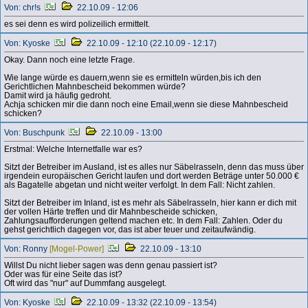
Von: chr!s
22.10.09 - 12:06
es sei denn es wird polizeilich ermittelt.
Von: Kyoske
22.10.09 - 12:10 (22.10.09 - 12:17)
Okay. Dann noch eine letzte Frage.
Wie lange würde es dauern,wenn sie es ermitteln würden,bis ich den
Gerichtlichen Mahnbescheid bekommen würde?
Damit wird ja häufig gedroht.
Achja schicken mir die dann noch eine Email,wenn sie diese Mahnbescheid
schicken?
Von: Buschpunk
22.10.09 - 13:00
Erstmal: Welche Internetfalle war es?
Sitzt der Betreiber im Ausland, ist es alles nur Säbelrasseln, denn das muss über
irgendein europäischen Gericht laufen und dort werden Beträge unter 50.000 €
als Bagatelle abgetan und nicht weiter verfolgt. In dem Fall: Nicht zahlen.
Sitzt der Betreiber im Inland, ist es mehr als Säbelrasseln, hier kann er dich mit
der vollen Härte treffen und dir Mahnbescheide schicken,
Zahlungsaufforderungen geltend machen etc. In dem Fall: Zahlen. Oder du
gehst gerichtlich dagegen vor, das ist aber teuer und zeitaufwändig.
Von: Ronny
[Mogel-Power]
22.10.09 - 13:10
Willst Du nicht lieber sagen was denn genau passiert ist?
Oder was für eine Seite das ist?
Oft wird das "nur" auf Dummfang ausgelegt.
Von: Kyoske
22.10.09 - 13:32 (22.10.09 - 13:54)