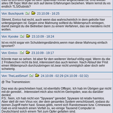
alles Off-Topic Müll der sich auf deine Erfahrungen beziehen. Wann lernst du es
endlich TLS/Dubists?
Von: Buschpunk
23.10.09 - 16:25
Stimmt, Enrico hat recht, auch wenn das wahrscheinlich in dem getrolle hier
untergegangen ist. Gegen eine Mahnung solltest du Widerspruch einlegen,
damit zwingst du die Betreiber dann zu einem Verfahren, das sie meistens nicht
wollen.
Von: Kyoske
23.10.09 - 18:24
Ist es nicht sogar ein Schuldeingeständnis,wenn man diese Mahnung einfach
ignoriert?
Von: Enrico-
23.10.09 - 19:17
Könnte man so sehen. Ist aber für den weiteren Verlauf völlig egal. Wenn du die
2 Fristwochen nicht da bist, interessiert das auch keinen. Nach Ablauf der Frist
einen Widerspruch durchzubringen ist zwar nicht unmöglich aber doch sehr
schwierig.
Von: TheLastSmurf
24.10.09 - 02:29 (24.10.09 - 02:32)
@ The Transmission:
Das was du geschrieben hast, ist ebenfalls Offtopic. Ich hab im Übrigen gar nicht
mit dir geredet... Interessiert mich also nicht im Geringsten, was du darüber
denkst.
P.S.: Nein, ich hab nicht von "Spyware" geredet. Spyware ist relativ harmlos.
Aber stell dir nen Virus vor, der dein gesamtes System verschlüsselt, sodass du
keinen Zugriff mehr hast. Sowas gibts, nennt sich Randomware bzw. Crimeware.
Gab es erst neulich einen Vorfall zu, wo einige Tausend Computer in
Deutschland solch einem Teil zum Opfer gefallen sind.