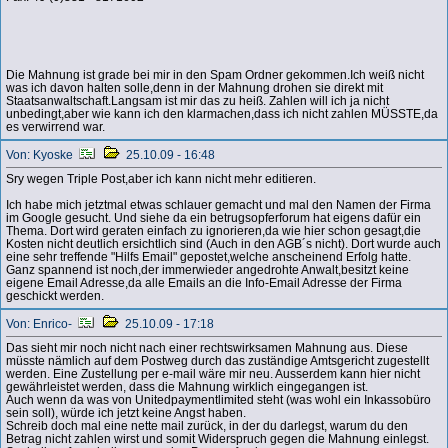
Die Mahnung ist grade bei mir in den Spam Ordner gekommen.Ich weiß nicht
was ich davon halten solle,denn in der Mahnung drohen sie direkt mit
Staatsanwaltschaft.Langsam ist mir das zu heiß. Zahlen will ich ja nicht
unbedingt,aber wie kann ich den klarmachen,dass ich nicht zahlen MÜSSTE,da
es verwirrend war.
Von: Kyoske
25.10.09 - 16:48
Sry wegen Triple Post,aber ich kann nicht mehr editieren.
Ich habe mich jetztmal etwas schlauer gemacht und mal den Namen der Firma
im Google gesucht. Und siehe da ein betrugsopferforum hat eigens dafür ein
Thema. Dort wird geraten einfach zu ignorieren,da wie hier schon gesagt,die
Kosten nicht deutlich ersichtlich sind (Auch in den AGB´s nicht). Dort wurde auch
eine sehr treffende "Hilfs Email" gepostet,welche anscheinend Erfolg hatte.
Ganz spannend ist noch,der immerwieder angedrohte Anwalt,besitzt keine
eigene Email Adresse,da alle Emails an die Info-Email Adresse der Firma
geschickt werden.
Von: Enrico-
25.10.09 - 17:18
Das sieht mir noch nicht nach einer rechtswirksamen Mahnung aus. Diese
müsste nämlich auf dem Postweg durch das zuständige Amtsgericht zugestellt
werden. Eine Zustellung per e-mail wäre mir neu. Ausserdem kann hier nicht
gewährleistet werden, dass die Mahnung wirklich eingegangen ist.
Auch wenn da was von Unitedpaymentlimited steht (was wohl ein Inkassobüro
sein soll), würde ich jetzt keine Angst haben.
Schreib doch mal eine nette mail zurück, in der du darlegst, warum du den
Betrag nicht zahlen wirst und somit Widerspruch gegen die Mahnung einlegst.