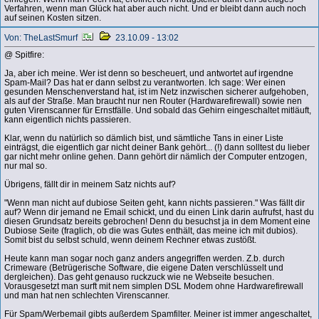
Verfahren, wenn man Glück hat aber auch nicht. Und er bleibt dann auch noch
auf seinen Kosten sitzen.
Von: TheLastSmurf
23.10.09 - 13:02
@ Spitfire:
Ja, aber ich meine. Wer ist denn so bescheuert, und antwortet auf irgendne
Spam-Mail? Das hat er dann selbst zu verantworten. Ich sage: Wer einen
gesunden Menschenverstand hat, ist im Netz inzwischen sicherer aufgehoben,
als auf der Straße. Man braucht nur nen Router (Hardwarefirewall) sowie nen
guten Virenscanner für Ernstfälle. Und sobald das Gehirn eingeschaltet mitläuft,
kann eigentlich nichts passieren.
Klar, wenn du natürlich so dämlich bist, und sämtliche Tans in einer Liste
einträgst, die eigentlich gar nicht deiner Bank gehört... (!) dann solltest du lieber
gar nicht mehr online gehen. Dann gehört dir nämlich der Computer entzogen,
nur mal so.
Übrigens, fällt dir in meinem Satz nichts auf?
"Wenn man nicht auf dubiose Seiten geht, kann nichts passieren." Was fällt dir
auf? Wenn dir jemand ne Email schickt, und du einen Link darin aufrufst, hast du
diesen Grundsatz bereits gebrochen! Denn du besuchst ja in dem Moment eine
Dubiose Seite (fraglich, ob die was Gutes enthält, das meine ich mit dubios).
Somit bist du selbst schuld, wenn deinem Rechner etwas zustößt.
Heute kann man sogar noch ganz anders angegriffen werden. Z.b. durch
Crimeware (Betrügerische Software, die eigene Daten verschlüsselt und
dergleichen). Das geht genauso ruckzuck wie ne Webseite besuchen.
Vorausgesetzt man surft mit nem simplen DSL Modem ohne Hardwarefirewall
und man hat nen schlechten Virenscanner.
Für Spam/Werbemail gibts außerdem Spamfilter. Meiner ist immer angeschaltet,