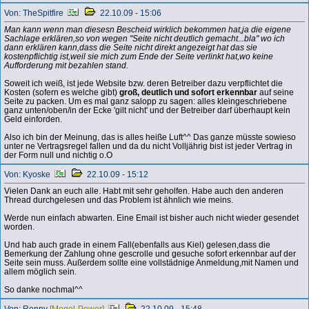
Von: TheSpitfire
22.10.09 - 15:06
Man kann wenn man diesesn Bescheid wirklich bekommen hat,ja die eigene
Sachlage erklären,so von wegen "Seite nicht deutlich gemacht...bla" wo ich
dann erklären kann,dass die Seite nicht direkt angezeigt hat das sie
kostenpflichtig ist,weil sie mich zum Ende der Seite verlinkt hat,wo keine
Aufforderung mit bezahlen stand.
Soweit ich weiß, ist jede Website bzw. deren Betreiber dazu verpflichtet die
Kosten (sofern es welche gibt)
groß, deutlich und sofort erkennbar
auf seine
Seite zu packen. Um es mal ganz salopp zu sagen: alles kleingeschriebene
ganz unten/oben/in der Ecke 'gilt nicht' und der Betreiber darf überhaupt kein
Geld einforden.
Also ich bin der Meinung, das is alles heiße Luft^^ Das ganze müsste sowieso
unter ne Vertragsregel fallen und da du nicht Volljährig bist ist jeder Vertrag in
der Form null und nichtig o.O
Von: Kyoske
22.10.09 - 15:12
Vielen Dank an euch alle. Habt mit sehr geholfen. Habe auch den anderen
Thread durchgelesen und das Problem ist ähnlich wie meins.
Werde nun einfach abwarten. Eine Email ist bisher auch nicht wieder gesendet
worden.
Und hab auch grade in einem Fall(ebenfalls aus Kiel) gelesen,dass die
Bemerkung der Zahlung ohne gescrolle und gesuche sofort erkennbar auf der
Seite sein muss. Außerdem sollte eine vollstädnige Anmeldung,mit Namen und
allem möglich sein.
So danke nochmal^^
Von: Ronny
[Mogel-Power]
22.10.09 - 15:48