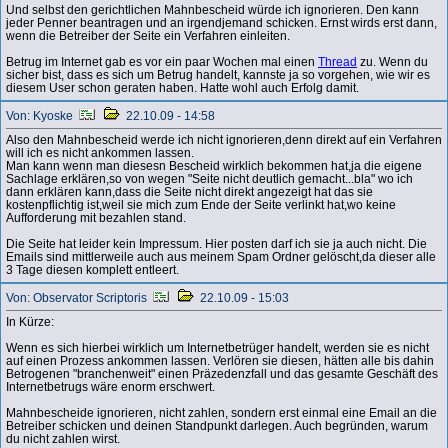
Und selbst den gerichtlichen Mahnbescheid würde ich ignorieren. Den kann
jeder Penner beantragen und an irgendjemand schicken. Ernst wirds erst dann,
wenn die Betreiber der Seite ein Verfahren einleiten.
Betrug im Internet gab es vor ein paar Wochen mal einen
Thread
zu. Wenn du
sicher bist, dass es sich um Betrug handelt, kannste ja so vorgehen, wie wir es
diesem User schon geraten haben. Hatte wohl auch Erfolg damit.
Von: Kyoske
22.10.09 - 14:58
Also den Mahnbescheid werde ich nicht ignorieren,denn direkt auf ein Verfahren
will ich es nicht ankommen lassen.
Man kann wenn man diesesn Bescheid wirklich bekommen hat,ja die eigene
Sachlage erklären,so von wegen "Seite nicht deutlich gemacht...bla" wo ich
dann erklären kann,dass die Seite nicht direkt angezeigt hat das sie
kostenpflichtig ist,weil sie mich zum Ende der Seite verlinkt hat,wo keine
Aufforderung mit bezahlen stand.
Die Seite hat leider kein Impressum. Hier posten darf ich sie ja auch nicht. Die
Emails sind mittlerweile auch aus meinem Spam Ordner gelöscht,da dieser alle
3 Tage diesen komplett entleert.
Von: Observator Scriptoris
22.10.09 - 15:03
In Kürze:
Wenn es sich hierbei wirklich um Internetbetrüger handelt, werden sie es nicht
auf einen Prozess ankommen lassen. Verlören sie diesen, hätten alle bis dahin
Betrogenen "branchenweit" einen Präzedenzfall und das gesamte Geschäft des
Internetbetrugs wäre enorm erschwert.
Mahnbescheide ignorieren, nicht zahlen, sondern erst einmal eine Email an die
Betreiber schicken und deinen Standpunkt darlegen. Auch begründen, warum
du nicht zahlen wirst.