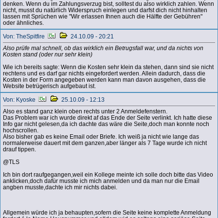
denken. Wenn du im Zahlungsverzug bist, solltest du also wirklich zahlen. Wenn
nicht, musst du natürlich Widerspruch einlegen und darfst dich nicht hinhalten
lassen mit Sprüchen wie "Wir erlassen Ihnen auch die Hälfte der Gebühren"
oder ähnliches.
Von: TheSpitfire
24.10.09 - 20:21
Also prüfe mal schnell, ob das wirklich ein Betrugsfall war, und da nichts von
Kosten stand (oder nur sehr klein)
Wie ich bereits sagte: Wenn die Kosten sehr klein da stehen, dann sind sie nicht
rechtens und es darf gar nichts eingefordert werden. Allein dadurch, dass die
Kosten in der Form angegeben werden kann man davon ausgehen, dass die
Website betrügerisch aufgebaut ist.
Von: Kyoske
25.10.09 - 12:13
Also es stand ganz klein oben rechts unter 2 Anmeldefenstern.
Das Problem war ich wurde direkt af das Ende der Seite verlinkt. Ich hatte diese
Info gar nicht gelesen,da ich dachte das wäre die Seite,doch man konnte noch
hochscrollen.
Also bisher gab es keine Email oder Briefe. Ich weiß ja nicht wie lange das
normalerweise dauert mit dem ganzen,aber länger als 7 Tage wurde ich nicht
drauf tippen.
@TLS
Ich bin dort raufgegangen,weil ein Kollege meinte ich solle doch bitte das Video
anklicken,doch dafür musste ich mich anmelden und da man nur die Email
angben musste,dachte ich mir nichts dabei.
Allgemein würde ich ja behaupten,sofern die Seite keine komplette Anmeldung