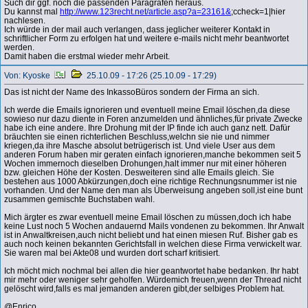
Such dir ggf. noch die passenden Paragrafen heraus.
Du kannst mal
http://www.123recht.net/article.asp?a=23161&
;ccheck=1|hier
nachlesen.
Ich würde in der mail auch verlangen, dass jeglicher weiterer Kontakt in
schriftlicher Form zu erfolgen hat und weitere e-mails nicht mehr beantwortet
werden.
Damit haben die erstmal wieder mehr Arbeit.
Von: Kyoske
25.10.09 - 17:26 (25.10.09 - 17:29)
Das ist nicht der Name des InkassoBüros sondern der Firma an sich.
Ich werde die Emails ignorieren und eventuell meine Email löschen,da diese
sowieso nur dazu diente in Foren anzumelden und ähnliches,für private Zwecke
habe ich eine andere. Ihre Drohung mit der IP finde ich auch ganz nett. Dafür
bräuchten sie einen richterlichen Beschluss,welchn sie nie und nimmer
kriegen,da ihre Masche absolut betrügerisch ist. Und viele User aus dem
anderen Forum haben mir geraten einfach ignorieren,manche bekommen seit 5
Wochen immernoch dieselben Drohungen,halt immer nur mit einer höheren
bzw. gleichen Höhe der Kosten. Desweiteren sind alle Emails gleich. Sie
bestehen aus 1000 Abkürzungen,doch eine richtige Rechnungsnummer ist nie
vorhanden. Und der Name den man als Überweisung angeben soll,ist eine bunt
zusammen gemischte Buchstaben wahl.
Mich ärgter es zwar eventuell meine Email löschen zu müssen,doch ich habe
keine Lust noch 5 Wochen andauernd Mails vondenen zu bekommen. Ihr Anwalt
ist in Anwaltkreisen,auch nicht beliebt und hat einen miesen Ruf. Bisher gab es
auch noch keinen bekannten Gerichtsfall in welchen diese Firma verwickelt war.
Sie waren mal bei Akte08 und wurden dort scharf kritisiert.
Ich möcht mich nochmal bei allen die hier geantwortet habe bedanken. Ihr habt
mir mehr oder weniger sehr geholfen. Würdemich freuen,wenn der Thread nicht
gelöscht wird,falls es mal jemanden anderen gibt,der selbiges Problem hat.
@Enrico