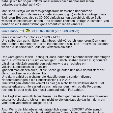
habe, ja ich bin sogar Lottomillionär wenn's nach ner holländischen
Lotteriegesellschaft geht xD)
Man spekuliert ja wie bereits gesagt drauf, dass eben unerfahrene
Internetnutzer (von denen es ja mehr als genug gibt) einfach aus Angst diese
'kleineren' Beträge, also so 30-60€ einfach zahlen obwohl sie diese Seiten
wissentlich nie besucht haben. Und dadurch kommen Beträge zusammen, von
denen so ein Gauner schon ganz ordentlich leben kann x.X
Von: Enrico-
23.10.09 - 09:20 (23.10.09 - 09:23)
Von: Observator Scriptoris 22.10.09 - 14:43
Und selbst den gerichtlichen Mahnbescheid würde ich ignorieren. Den kann
jeder Penner beantragen und an irgendjemand schicken. Ernst wirds erst dann,
wenn die Betreiber der Seite ein Verfahren einleiten.
Das wäre genau falsch. Richtig ist, dass jeder einen Mahnbescheid beantragen
kann, auch wenn es nur um 49cent geht. Falsch ist aber, diesen zu ignorieren.
Lässt man die Zahlungsfrist verstreichen wird als nächstes ein
Vollstreckungsbescheid erlassen.
Ignoriert man diesen auch, ist die Sache gelaufen und bald darauf steht der
Gerichtsvollzieher vor deiner Tür.
Und dann zahlst du nicht nur die Hauptforderung sondern diverse
Nebenforderungen + die Gerichtskosten i.H.V. 23€.
Zum streitigen Verfahren kommt es hier gar nicht. Ist der vollstreckbare Titel
erstmal erlassen, interessiert es auch niemanden mehr, ob die Forderung
rechtens ist oder nicht. Du musst dann auf jeden Fall zahlen.
Hier liegt aber vermutlich der Haken. Die Betrüger müssen die Gerichtskosten
erstmal vorstrecken. Ich kann mir nicht vorstellen, dass sie das tun, denn ein
Verfahren verlieren sie auf jeden Fall.
Also: Wenn der Mahnbescheid tatsächlich eingeht, SOFORT Widerspruch
einlegen. Wenn man Pech hat, eröffnet der Antragsteller dann ein streitiges