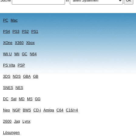
Suche
in
OK
PC
Mac
PS4
PS3
PS2
PS1
XOne
X360
Xbox
Wii U
Wii
GC
N64
PS Vita
PSP
3DS
NDS
GBA
GB
SNES
NES
DC
Sat
MD
MS
GG
Neo
NGP
BWS
CD-i
Amiga
C64
C16/+4
2600
Jag
Lynx
Lösungen