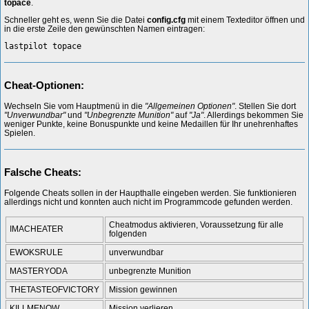
topace
.
Schneller geht es, wenn Sie die Datei
config.cfg
mit einem Texteditor öffnen und
in die erste Zeile den gewünschten Namen eintragen:
lastpilot topace
Cheat-Optionen:
Wechseln Sie vom Hauptmenü in die
"Allgemeinen Optionen"
. Stellen Sie dort
"Unverwundbar"
und
"Unbegrenzte Munition"
auf
"Ja"
. Allerdings bekommen Sie
weniger Punkte, keine Bonuspunkte und keine Medaillen für Ihr unehrenhaftes
Spielen.
Falsche Cheats:
Folgende Cheats sollen in der Haupthalle eingeben werden. Sie funktionieren
allerdings nicht und konnten auch nicht im Programmcode gefunden werden.
Cheatmodus aktivieren, Voraussetzung für alle
IMACHEATER
folgenden
EWOKSRULE
unverwundbar
MASTERYODA
unbegrenzte Munition
THETASTEOFVICTORY
Mission gewinnen
KILLMENOW
Mission verlieren