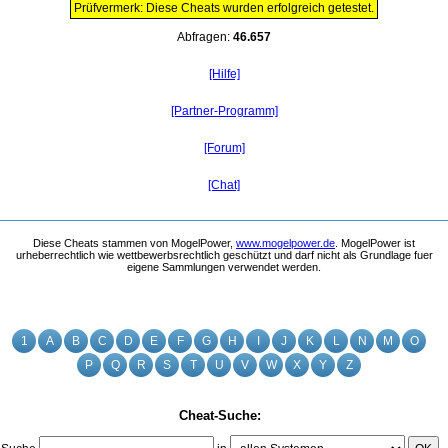
Prüfvermerk: Diese Cheats wurden erfolgreich getestet.
Abfragen:
46.657
[Hilfe]
[Partner-Programm]
[Forum]
[Chat]
Diese Cheats stammen von MogelPower,
www.mogelpower.de
. MogelPower ist
urheberrechtlich wie wettbewerbsrechtlich geschützt und darf nicht als Grundlage fuer
eigene Sammlungen verwendet werden.
1
A
B
C
D
E
F
G
H
I
J
K
L
N
M
O
P
Q
R
S
T
U
V
W
X
Y
Z
Cheat-Suche: