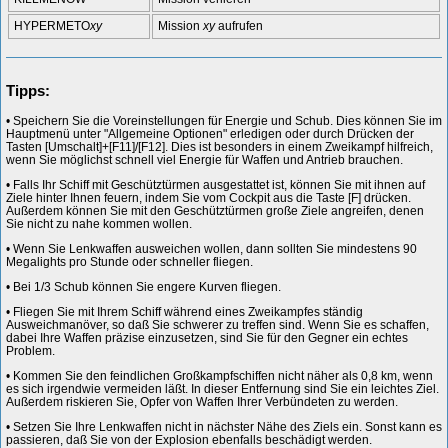
HYPERMETO
xy
Mission
xy
aufrufen
Tipps:
• Speichern Sie die Voreinstellungen für Energie und Schub. Dies können Sie im
Hauptmenü unter "Allgemeine Optionen" erledigen oder durch Drücken der
Tasten [Umschalt]+[F11]/[F12]. Dies ist besonders in einem Zweikampf hilfreich,
wenn Sie möglichst schnell viel Energie für Waffen und Antrieb brauchen.
• Falls Ihr Schiff mit Geschütztürmen ausgestattet ist, können Sie mit ihnen auf
Ziele hinter Ihnen feuern, indem Sie vom Cockpit aus die Taste [F] drücken.
Außerdem können Sie mit den Geschütztürmen große Ziele angreifen, denen
Sie nicht zu nahe kommen wollen.
• Wenn Sie Lenkwaffen ausweichen wollen, dann sollten Sie mindestens 90
Megalights pro Stunde oder schneller fliegen.
• Bei 1/3 Schub können Sie engere Kurven fliegen.
• Fliegen Sie mit Ihrem Schiff während eines Zweikampfes ständig
Ausweichmanöver, so daß Sie schwerer zu treffen sind. Wenn Sie es schaffen,
dabei Ihre Waffen präzise einzusetzen, sind Sie für den Gegner ein echtes
Problem.
• Kommen Sie den feindlichen Großkampfschiffen nicht näher als 0,8 km, wenn
es sich irgendwie vermeiden läßt. In dieser Entfernung sind Sie ein leichtes Ziel.
Außerdem riskieren Sie, Opfer von Waffen Ihrer Verbündeten zu werden.
• Setzen Sie Ihre Lenkwaffen nicht in nächster Nähe des Ziels ein. Sonst kann es
passieren, daß Sie von der Explosion ebenfalls beschädigt werden.